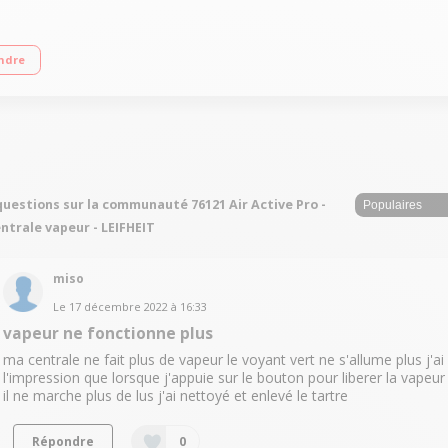
5 bars Débit Vapeur 150g/min - Fer professionel Semelle céramique
ndre
questions sur la communauté 76121 Air Active Pro -
ntrale vapeur - LEIFHEIT
miso
Le
17 décembre 2022
à
16:33
vapeur ne fonctionne plus
ma centrale ne fait plus de vapeur le voyant vert ne s'allume plus j'ai
l'impression que lorsque j'appuie sur le bouton pour liberer la vapeur
il ne marche plus de lus j'ai nettoyé et enlevé le tartre
Répondre
0