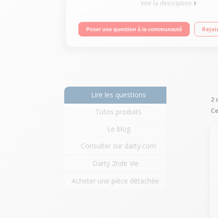
Voir la description
Table soufflante et aspirante Pression vapeur 6.
Rejoi
Poser une question à la communauté
Lire les questions
2 
Ce
Tutos produits
Le blog
Consulter sur darty.com
Darty 2nde Vie
Acheter une pièce détachée