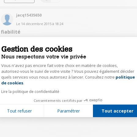
jacq15435650
Le
14 décembre 2015
à
18:24
fiabilité
bonjour qui peut me dire ce qu'il pense de sa leifheit? merci
Gestion des cookies
Répondre
0
Nous respectons votre vie privée
Vous n'avez pas encore fait votre choix en matière de cookies,
autorisez-vous le suivi de votre visite ? Vous pouvez également décider
quels services vous nous autorisez à lancer. Consultez notre
politique
1
Axeptio consent
de cookies
.
Lire la politique de confidentialité
Consentements certifiés par
Tout refuser
Paramétrer
Tout accepter