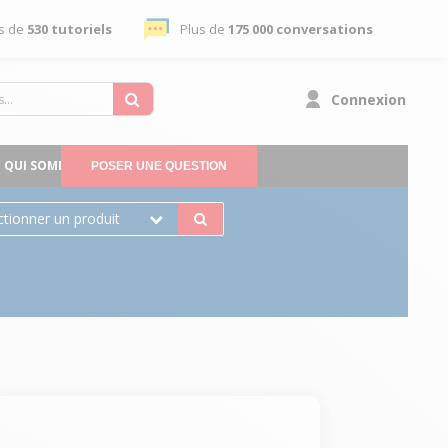
s de
530 tutoriels
Plus de
175 000 conversations
Connexion
QUI SOMMES-NOUS
POSER UNE QUESTION
ctionner un produit