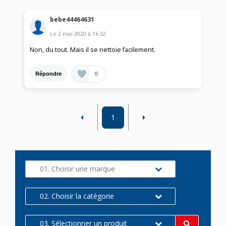
bebe44464631
Le
2 mai 2020
à
16:52
Non, du tout. Mais il se nettoie facilement.
0
Répondre
1
01. Choisir une marque
02. Choisir la catégorie
03. Sélectionner un produit