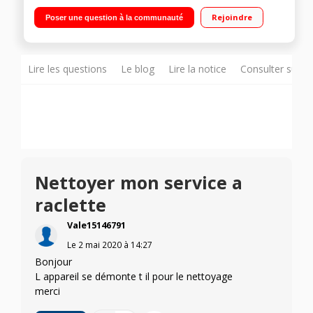
chaud 8 poêlons en revêtement antiadhésif lavable au lave-
Rejoindre
Poser une question à la communauté
vaisselle Interrupteur marche/arrêt - Colonnes en
thermodurcissable
Lire les questions
Le blog
Lire la notice
Consulter sur d
Nettoyer mon service a
raclette
Vale15146791
Le
2 mai 2020
à
14:27
Bonjour
L appareil se démonte t il pour le nettoyage
merci