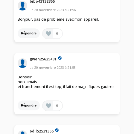
bibo43132355
Le
20 novembre 2023
à
21:56
Bonjour, pas de problème avec mon appareil.
0
Répondre
gwen25625431
Le
20 novembre 2023
à
21:53
Bonsoir
non jamais
et franchement il est top, il fait de magnifiques gaufres
!
0
Répondre
odil52531356