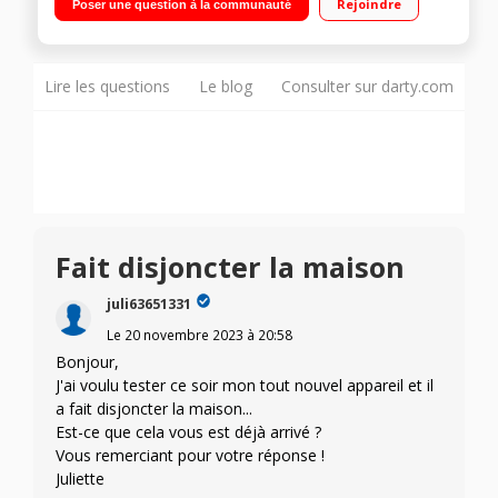
Rejoindre
Poser une question à la communauté
revêtement antiadhésif Appareil réversible sur socle
Lire les questions
Le blog
Consulter sur darty.com
Fait disjoncter la maison
juli63651331
Le
20 novembre 2023
à
20:58
Bonjour,
J'ai voulu tester ce soir mon tout nouvel appareil et il
a fait disjoncter la maison...
Est-ce que cela vous est déjà arrivé ?
Vous remerciant pour votre réponse !
Juliette