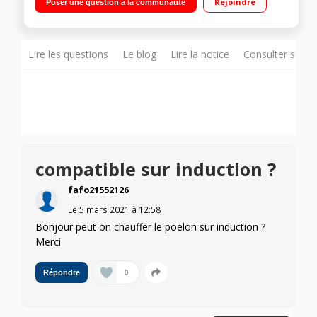
Rejoindre
Poser une question à la communauté
anti adhérent
Lire les questions
Le blog
Lire la notice
Consulter sur d
compatible sur induction ?
fafo21552126
Le
5 mars 2021
à
12:58
Bonjour peut on chauffer le poelon sur induction ?
Merci
0
Répondre