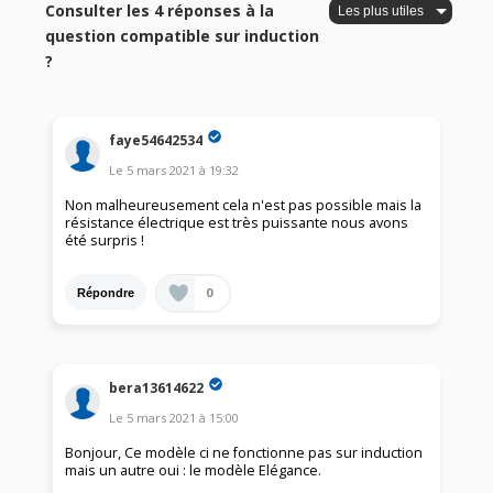
Consulter les 4 réponses à la
question compatible sur induction
?
faye54642534
Le
5 mars 2021
à
19:32
Non malheureusement cela n'est pas possible mais la
résistance électrique est très puissante nous avons
été surpris !
0
Répondre
bera13614622
Le
5 mars 2021
à
15:00
Bonjour, Ce modèle ci ne fonctionne pas sur induction
mais un autre oui : le modèle Elégance.