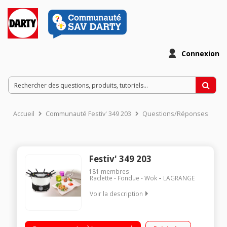
Connexion
Accueil
Communauté Festiv' 349 203
Questions/Réponses
Festiv' 349 203
181
membres
Raclette - Fondue - Wok
LAGRANGE
Voir la description
Appareil à fondue 8 personnes Thermostat réglable
Revêtement écologique : caquelon en céramique Revêtement