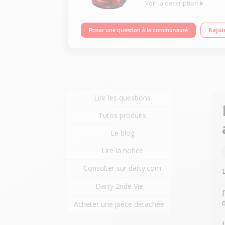
Voir la description
"Capacité 1,5 litre - Puissance 2400 Watts Contrô
Rejoi
Poser une question à la communauté
Lire les questions
Tutos produits
Le blog
Lire la notice
Consulter sur darty.com
Darty 2nde Vie
J
Acheter une pièce détachée