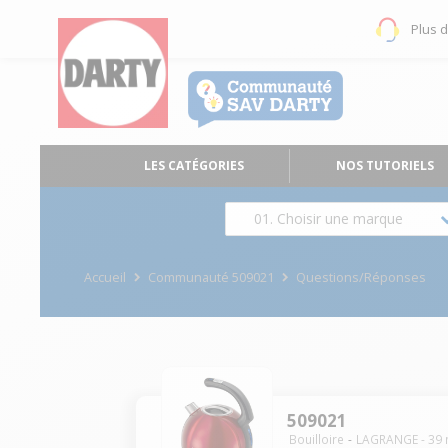
Plus 
LES CATÉGORIES
NOS TUTORIELS
01. Choisir une marque
Accueil
Communauté 509021
Questions/Réponses
509021
Bouilloire
LAGRANGE
-
39