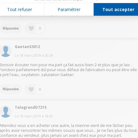
Le
19 mars 2019
à
11:34
Tout refuser
Paramétrer
Tout accepter
Le détartrage a été fait. Il s'agit plutôt d'un problème d'électronique ... !
0
Répondre
GaetanS3012
Le
18 mars 2019
à
20:29
Bonsoir écouter non pour ma part ça fait aussi bien 2 et plus que je lais .
Fonction parfaitement dsl pour vous défaut de fabrication ou peut-être elle
a prit l'eau , oxydation. salutation Gaëtan
0
Répondre
TalagrandD7215
Le
18 mars 2019
à
18:42
Attendez vous a en acheter une autre, la mienne vient de me lâcher peu
après avoir rencontrer les mêmes soucis que vous... Je ne fais plus du tout
confiance au vendeur, plus jamais un avant chez eux pour ma part.