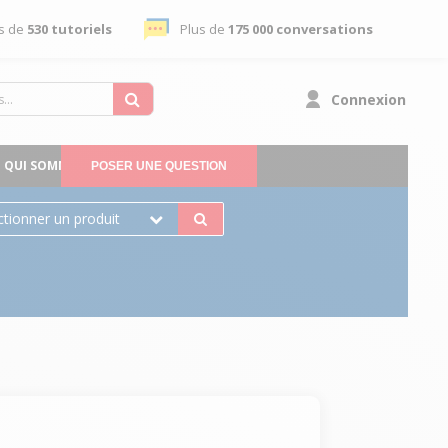
s de
530 tutoriels
Plus de
175 000 conversations
Connexion
QUI SOMMES-NOUS
POSER UNE QUESTION
ctionner un produit