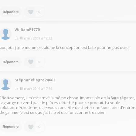
0
Répondre
WilliamF1770
Le
18 mars 2019
à
18:22
bonjour j ai le meme problème la conception est faite pour ne pas durer
0
Répondre
Stéphaneliagre28663
Le
18 mars 2019
à
17:56
Effectivement, il m'est arrivé la même chose. Impossible de la faire réparer,
Lagrange ne vend pas de pièces détaché pour ce produit. La seule
solution, déchetterie, et je vous conseille d'acheter une bouilloire d'entrée
de gamme (c'est ce que j'ai fait) et elle fonctionne très bien.
0
Répondre