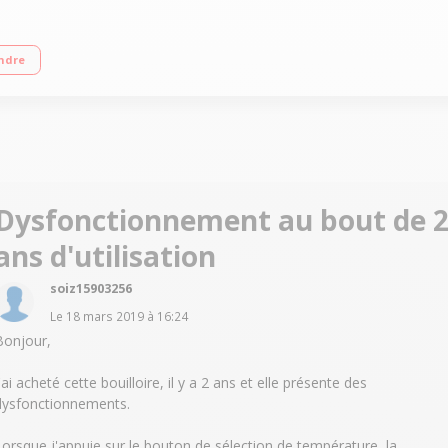
le électronique de la température Niveau d'eau lumineux coloré Bouton ""PURE""
ndre
Dysfonctionnement au bout de 
ans d'utilisation
soiz15903256
Le
18 mars 2019
à
16:24
Bonjour,
'ai acheté cette bouilloire, il y a 2 ans et elle présente des
dysfonctionnements.
Lorsque j'appuie sur le bouton de sélection de température, la