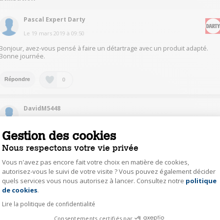
Pascal Expert Darty
Le
19 mars 2019
à
09:50
Bonjour, avez-vous pensé à faire un détartrage avec un produit adapté.
Bonne journée.
0
Répondre
DavidM5448
Le
19 mars 2019
à
18:31
Gestion des cookies
Bonjour J ai eu aussi un souci aussi avec la bouilloire après quelle que moi
d utilisation .carte électronique défectueuse, la chance elle était encore
Nous respectons votre vie privée
sous garanti. Mais il est vrai que pour une bouilloire à 100euro c est un peu
léger comme qualité.domage car elle est très belle.
Vous n'avez pas encore fait votre choix en matière de cookies,
autorisez-vous le suivi de votre visite ? Vous pouvez également décider
quels services vous nous autorisez à lancer. Consultez notre
politique
Axeptio consent
0
Répondre
de cookies
.
Lire la politique de confidentialité
soiz15903256
Consentements certifiés par