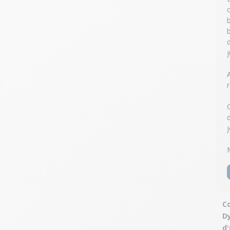
j
Co
D
d'