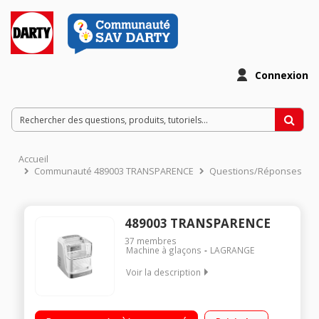
Connexion
Accueil
Communauté 489003 TRANSPARENCE
Questions/Réponses
489003 TRANSPARENCE
37
membres
Machine à glaçons
LAGRANGE
Voir la description
Capacité jusqu'à 15 kg de glace / 24 H Réservoir à glaçons
600g - Réservoir d'eau 2,5 litres Tableau de bord électronique