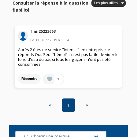
Consulter la réponse à la question
fiabilité
f_mi25223663
Le
30 juillet 2019
à
18:54
Après 2 étés de service "intensif" en entreprise je
réponds Oui. Seul "bémol" il n'est pas facile de vider le
fond d'eau du bac si tous les glaçons n'ont pas été
consommés
1
Répondre
1
01. Choisir une marque