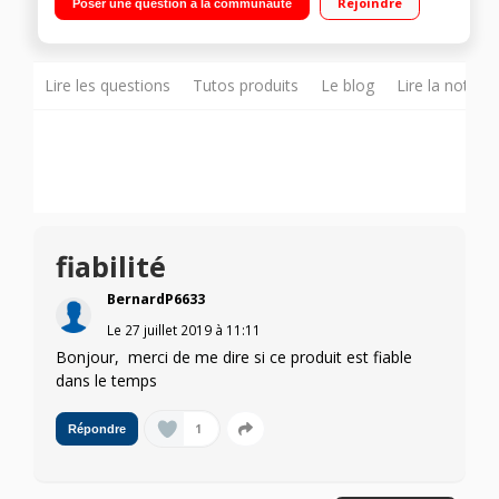
Rejoindre
Poser une question à la communauté
Lire les questions
Tutos produits
Le blog
Lire la notice
fiabilité
BernardP6633
Le
27 juillet 2019
à
11:11
Bonjour, merci de me dire si ce produit est fiable
dans le temps
1
Répondre