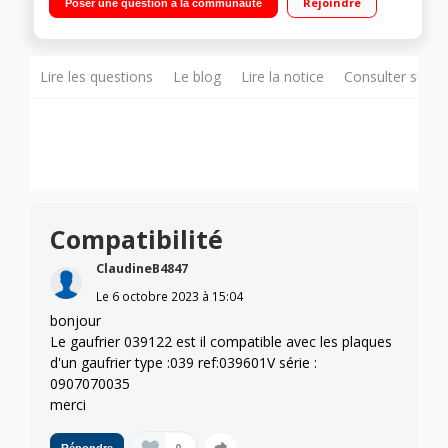
Rejoindre
Poser une question à la communauté
sécurité et voyant de contrôle
Lire les questions
Le blog
Lire la notice
Consulter sur d
Compatibilité
ClaudineB4847
Le
6 octobre 2023
à
15:04
bonjour
Le gaufrier 039122 est il compatible avec les plaques
d'un gaufrier type :039 ref:039601V série :
0907070035
merci