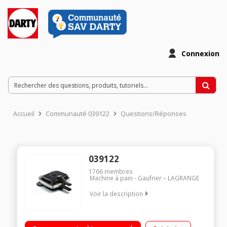
Connexion
Accueil
Communauté 039122
Questions/Réponses
039122
1766
membres
Machine à pain - Gaufrier
LAGRANGE
Voir la description
Gaufrier professionnel réversible sur socle Puissance : 1000W
Plaques en fonte d'aluminium - amovibles Thermostat de