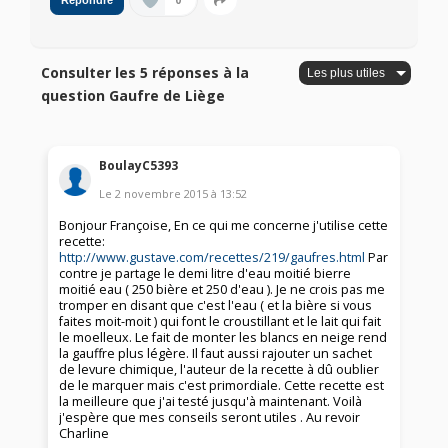
0
Répondre
Consulter les 5 réponses à la
question Gaufre de Liège
BoulayC5393
Le
2 novembre 2015
à
13:52
Bonjour Françoise, En ce qui me concerne j'utilise cette
recette:
http://www.gustave.com/recettes/219/gaufres.html
Par
contre je partage le demi litre d'eau moitié bierre
moitié eau ( 250 bière et 250 d'eau ). Je ne crois pas me
tromper en disant que c'est l'eau ( et la bière si vous
faites moit-moit ) qui font le croustillant et le lait qui fait
le moelleux. Le fait de monter les blancs en neige rend
la gauffre plus légère. Il faut aussi rajouter un sachet
de levure chimique, l'auteur de la recette à dû oublier
de le marquer mais c'est primordiale. Cette recette est
la meilleure que j'ai testé jusqu'à maintenant. Voilà
j'espère que mes conseils seront utiles . Au revoir
Charline