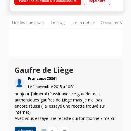
Rejoindre
Poser une question à la communauté
Lire les questions
Le blog
Lire la notice
Consulter sur d
Gaufre de Liège
FrancoiseC5861
Le
1 novembre 2015
à
10:31
bonjour J'aimerai réussir avec ce gaufrier des
authentiques gaufres de Liège mais je n'ai pas
encore réussi (j'ai essayé une recette trouvé sur
internet)
Avez vous essayé une recette qui fonctionne ? merci