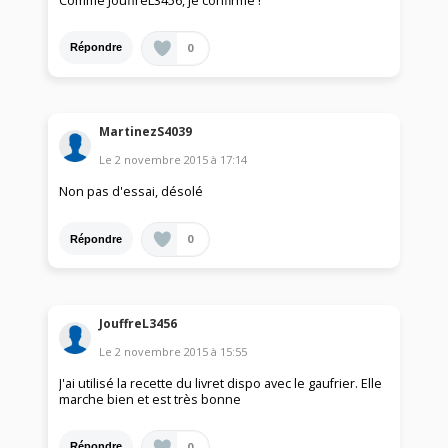
Comme JouffreL3456, je confirme !
0
Répondre
MartinezS4039
Le
2 novembre 2015
à
17:14
Non pas d'essai, désolé
0
Répondre
JouffreL3456
Le
2 novembre 2015
à
15:55
J'ai utilisé la recette du livret dispo avec le gaufrier. Elle
marche bien et est très bonne
0
Répondre