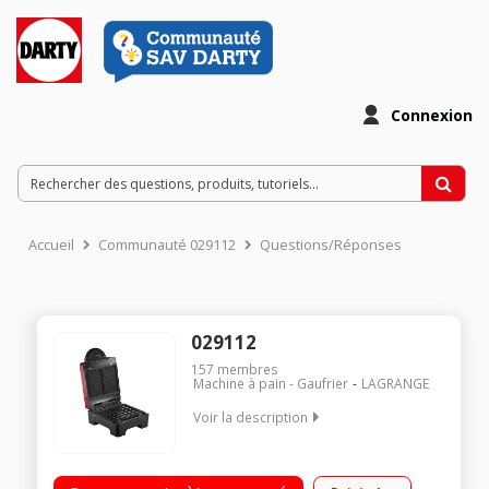
Connexion
Accueil
Communauté 029112
Questions/Réponses
029112
157
membres
Machine à pain - Gaufrier
LAGRANGE
Voir la description
Gaufrier Plaques en fonte d'aluminium amovibles et anti-
adhésives Livre de 20 recettes