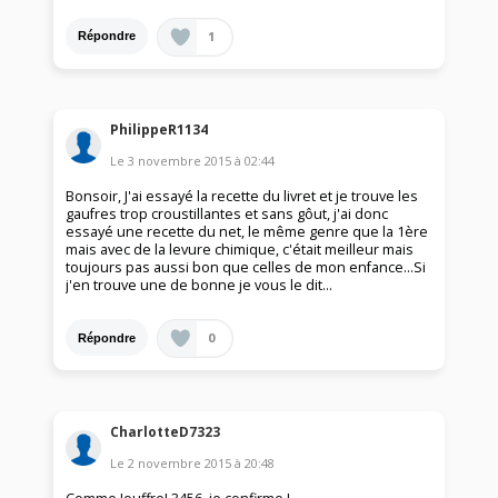
1
Répondre
PhilippeR1134
Le
3 novembre 2015
à
02:44
Bonsoir, J'ai essayé la recette du livret et je trouve les
gaufres trop croustillantes et sans gôut, j'ai donc
essayé une recette du net, le même genre que la 1ère
mais avec de la levure chimique, c'était meilleur mais
toujours pas aussi bon que celles de mon enfance...Si
j'en trouve une de bonne je vous le dit...
0
Répondre
CharlotteD7323
Le
2 novembre 2015
à
20:48