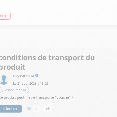
 - Dimensions (H-L-P) 83.8x48x56.5 cm 3 clayettes + 1 demi clayette bois (hêtr
ndre
tée via une application"
conditions de transport du
produit
rivy15875824
Le
21 août 2023
à
13:02
Question résolue
Ce produit peut-il être transporté "couché" ?
0
Répondre