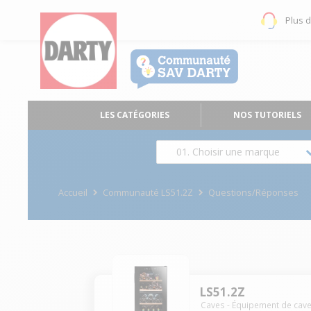
Plus 
LES CATÉGORIES
NOS TUTORIELS
01. Choisir une marque
Accueil
Communauté LS51.2Z
Questions/Réponses
LS51.2Z
Caves - Équipement de cav