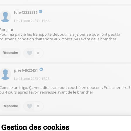
lolo42222316
Le
21 août 2023
à
15:45
Bonjour
Pour ma part je les transporté debout mais je pense que l'ont peut la
coucher a condition d'attendre aux moins 24H avant de la brancher.
0
Répondre
pier64622451
Le
21 août 2023
à
15:25
Comme un frigo. Ça veut dire transport couché en douceur. Puis attendre.3
ou 4 jours après l avoir redressé avant de le brancher
0
Répondre
rome66432515
Gestion des cookies