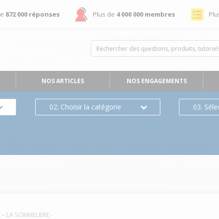
de
872 000 réponses
Plus de
4 000 000 membres
Plu
NOS ARTICLES
NOS ENGAGEMENTS
02. Choisir la catégorie
03. Séle
e
LA SOMMELIERE
-