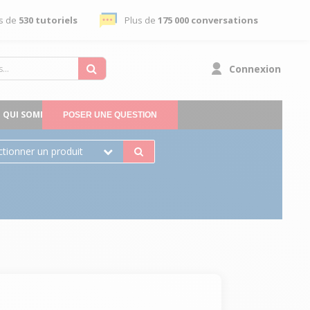
s de
530 tutoriels
Plus de
175 000 conversations
Connexion
QUI SOMMES-NOUS
POSER UNE QUESTION
ctionner un produit