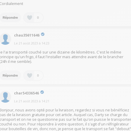
Cordialement
0
Répondre
chau35611646
Le
21 août 2023
à
14:23
Je l'ai transporté couché sur une dizaine de kilomètres. C'est le même
principe qu'un frigo, il faut l'installer mais attendre avant de le brancher
(24h il me semble).
0
Répondre
char54336546
Le
21 août 2023
à
14:21
Bonjour, nous avons opté pour la livraison, regardez si vous ne bénéficiez
pas de la livraison gratuite pour cet article. Auquel cas, Darty se charge du
transport et on ne se questionne pas sur le fait qu'on puisse le transporte
couché ou non. Pour répondre à votre question, il s'agit d'un réfrigérateur
pour bouteilles de vin, donc non, je pense que le transport se fait "debout