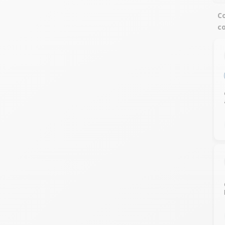
Co
co