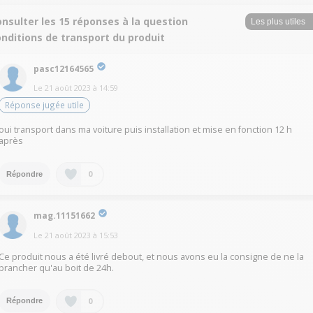
nsulter les 15 réponses à la question
nditions de transport du produit
pasc12164565
Le
21 août 2023
à
14:59
Réponse jugée utile
oui transport dans ma voiture puis installation et mise en fonction 12 h
après
0
Répondre
mag.11151662
Le
21 août 2023
à
15:53
Ce produit nous a été livré debout, et nous avons eu la consigne de ne la
brancher qu'au boit de 24h.
0
Répondre