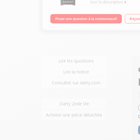
Voir la description
"Capacité 50 bouteilles (""type Bordeaux 75 cl"")
Rejoi
Poser une question à la communauté
digital extérieur Porte vitrée anti-UV - Cave connec
Lire les questions
Lire la notice
Consulter sur darty.com
Darty 2nde Vie
Acheter une pièce détachée