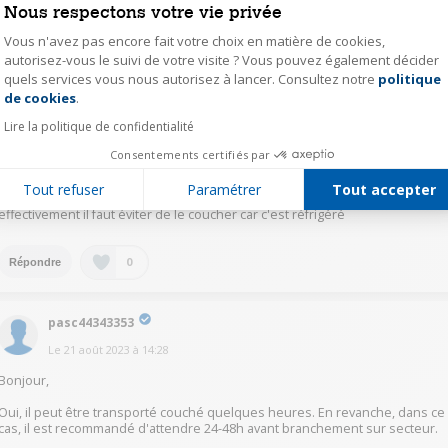
Le
21 août 2023
à
14:41
Nous respectons votre vie privée
Bonjour, il est préférable de le laisser droit
Vous n'avez pas encore fait votre choix en matière de cookies,
autorisez-vous le suivi de votre visite ? Vous pouvez également décider
quels services vous nous autorisez à lancer. Consultez notre
politique
Axeptio consent
0
Répondre
de cookies
.
Lire la politique de confidentialité
sabr36526635
Consentements certifiés par
Le
21 août 2023
à
14:36
Tout refuser
Paramétrer
Tout accepter
bonjour, nous avions prit la livraison donc livré debout. Je pense que oui
effectivement il faut éviter de le coucher car c'est réfrigéré
0
Répondre
pasc44343353
Le
21 août 2023
à
14:28
Bonjour,
Oui, il peut être transporté couché quelques heures. En revanche, dans ce
cas, il est recommandé d'attendre 24-48h avant branchement sur secteur.