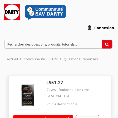
Connexion
Accueil
Communauté LS51.2Z
Questions/Réponses
LS51.2Z
Caves - Équipement de cave
LA SOMMELIERE
Voir la description
"Capacité 50 bouteilles (""type Bordeaux 75 cl"") - Dimensions
(H-L-P) 83.8x48x56.5 cm 3 clayettes + 1 demi clayette bois