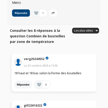
Merci
1
Répondre
Consulter les 8 réponses à la
question Combien de bouteilles
par zone de température
verg25244552
Le
23 octobre 2023
à
15:30
18 haut et 18 bas selon la forme des bouteilles
0
Répondre
gill22616322