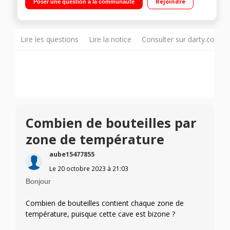
Rejoindre
Poser une question à la communauté
(hêtre) Double zones de température - Panneau de contrôle
digital extérieur Porte vitrée anti-UV - Cave connectée via une
application"
Lire les questions
Lire la notice
Consulter sur darty.com
Combien de bouteilles par
zone de température
aube15477855
Le
20 octobre 2023
à
21:03
Bonjour
Combien de bouteilles contient chaque zone de
température, puisque cette cave est bizone ?