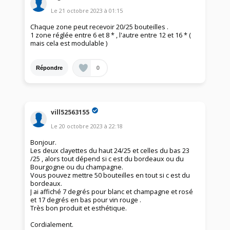
Le
21 octobre 2023
à
01:15
Chaque zone peut recevoir 20/25 bouteilles .
1 zone réglée entre 6 et 8 * , l'autre entre 12 et 16 * (
mais cela est modulable )
0
Répondre
vill52563155
Le
20 octobre 2023
à
22:18
Bonjour.
Les deux clayettes du haut 24/25 et celles du bas 23
/25 , alors tout dépend si c est du bordeaux ou du
Bourgogne ou du champagne.
Vous pouvez mettre 50 bouteilles en tout si c est du
bordeaux.
J ai affiché 7 degrés pour blanc et champagne et rosé
et 17 degrés en bas pour vin rouge .
Très bon produit et esthétique.
Cordialement.