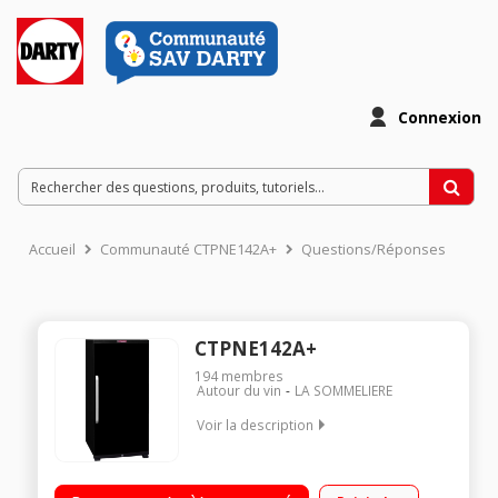
Connexion
Accueil
Communauté CTPNE142A+
Questions/Réponses
CTPNE142A+
194
membres
Autour du vin
LA SOMMELIERE
Voir la description
149 bouteilles - Classe F - 41dB 3 clayettes fil avec fronton
bois (hêtre) Dimensions HxLxP : 128x59.5x71 cm Porte pleine -