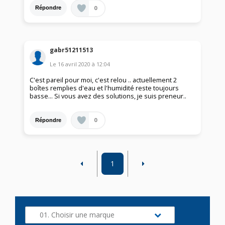
0
Répondre
gabr51211513
Le
16 avril 2020
à
12:04
C'est pareil pour moi, c'est relou .. actuellement 2
boîtes remplies d'eau et l'humidité reste toujours
basse... Si vous avez des solutions, je suis preneur..
0
Répondre
1
01. Choisir une marque