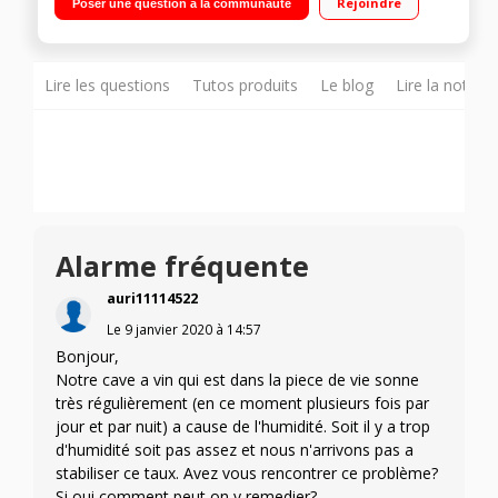
Rejoindre
Poser une question à la communauté
Fonction hiver
Lire les questions
Tutos produits
Le blog
Lire la notice
Alarme fréquente
auri11114522
Le
9 janvier 2020
à
14:57
Bonjour,
Notre cave a vin qui est dans la piece de vie sonne
très régulièrement (en ce moment plusieurs fois par
jour et par nuit) a cause de l'humidité. Soit il y a trop
d'humidité soit pas assez et nous n'arrivons pas a
stabiliser ce taux. Avez vous rencontrer ce problème?
Si oui comment peut on y remedier?