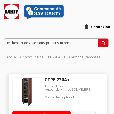
Connexion
Accueil
Communauté CTPE 230A+
Questions/Réponses
CTPE 230A+
15
membres
Autour du vin
LA SOMMELIERE
Voir la description
Capacité 236 bouteilles 5 clayettes en bois - Classe A+
Dimensions HxLxP : 185x59.5x71 cm Fonction hiver - Porte