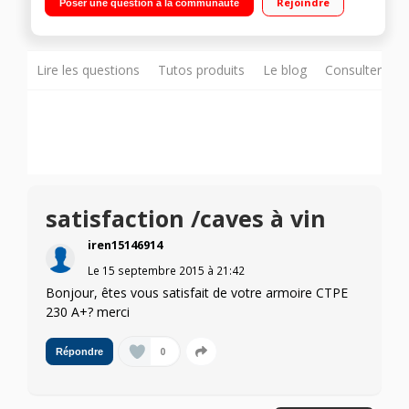
Rejoindre
Poser une question à la communauté
pleine
Lire les questions
Tutos produits
Le blog
Consulter sur
satisfaction /caves à vin
iren15146914
Le
15 septembre 2015
à
21:42
Bonjour, êtes vous satisfait de votre armoire CTPE
230 A+? merci
0
Répondre