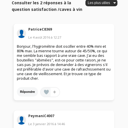
Consulter les 2 réponses à la
question satisfaction /caves à vin
PatriceC8369
Le
4 août 2016
à
12:27
Bonjour, l'hygrométrie doit osciller entre 40% mini et
80% max. La mienne tourne autour de 45/50%, ce qui
me semble bas rapport à une vraie cave. J'ai eu des
bouteilles "abimées", est-ce pour cette raison, je ne
sais pas. Je prévois de demander à des vignerons s'il
est préférable d'avoir une cave de rafraichissement ou
une cave de vieillissement. Et je trouve ce type de
produit cher.
0
Répondre
PeymaniC4007
Le
3 janvier 2016
à
14:46