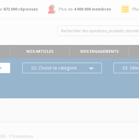
de
872 000 réponses
Plus de
4 000 000 membres
Plu
NOS ARTICLES
NOS ENGAGEMENTS
02. Choisir la catégorie
03. Séle
ERE
-
179
membres