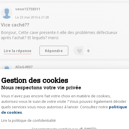
vene15758511
Le
23 mai 2016
à
21:28
Vice caché??
Bonjour, Cette cave presente-t-elle des problèmes défectueux
après l'achat? Et lequels? merci
Lire la réponse
Répondre
0
AlixG4907
Le
18 mai 2016
à
22:24
Gestion des cookies
réglage température
Nous respectons votre vie privée
Bonjour, sur l écran comment régler? merci
Vous n'avez pas encore fait votre choix en matière de cookies,
autorisez-vous le suivi de votre visite ? Vous pouvez également décider
Lire les 3 réponses
Répondre
0
quels services vous nous autorisez à lancer. Consultez notre
politique
Axeptio consent
de cookies
.
XavierR7218
Lire la politique de confidentialité
1
like
Consentements certifiés par