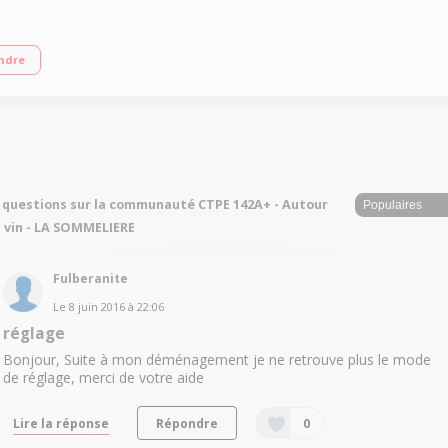
s Dimensions HxLxP : 125x59.5x71 cm Fonction hiver - Porte pleine
ndre
 questions sur la communauté CTPE 142A+ - Autour
 vin - LA SOMMELIERE
Fulberanite
Le
8 juin 2016
à
22:06
réglage
Bonjour, Suite à mon déménagement je ne retrouve plus le mode
de réglage, merci de votre aide
Lire la réponse
Répondre
0