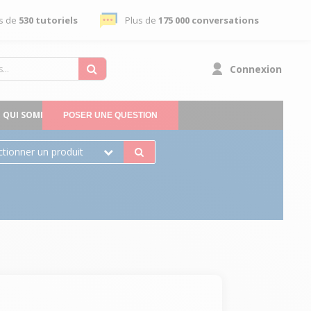
s de
530 tutoriels
Plus de
175 000 conversations
Connexion
QUI SOMMES-NOUS
POSER UNE QUESTION
ctionner un produit