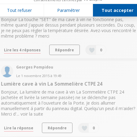
Le
1 novembre 2015
à
20:19
Tout refuser
Paramétrer
Tout accepter
Touche "SET" inopérante
Bonjour La touche "SET" de ma cave à vin ne fonctionne pas,
même quand j'appuie dessus pendant plusieurs secondes. Du coup,
je ne peux pas régler la température désirée. Avez-vous rencontré le
même problème ? merci
Lire les 4 réponses
Répondre
0
Georges Pompidou
Le
1 novembre 2015
à
19:49
Lumière cave à vin La Sommelière CTPE 24
Bonjour, La lumière de ma cave à vin La Sommelière CTPE 24
(achetèe et livrèe la semaine passèe) ne se déclenche pas
automatiquement à l'ouveture de la Porte. Je dois allumer
manuellement á partir du panneau digital. Quelqu'un peut-il m'aider?
Merci d'...
voir la suite
Lire la réponse
Répondre
0