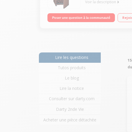
Voir la description
Capacité 149 bouteilles 3 clayettes fil façade boi
Rejoi
Poser une question à la communauté
Lire les questions
15
du
Tutos produits
Le blog
Lire la notice
Consulter sur darty.com
Darty 2nde Vie
Acheter une pièce détachée