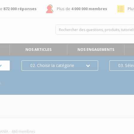
de
872 000 réponses
Plus de
4 000 000 membres
Plu
NOS ARTICLES
NOS ENGAGEMENTS
02. Choisir la catégorie
03. Séle
s
MANIA
-
486
membres