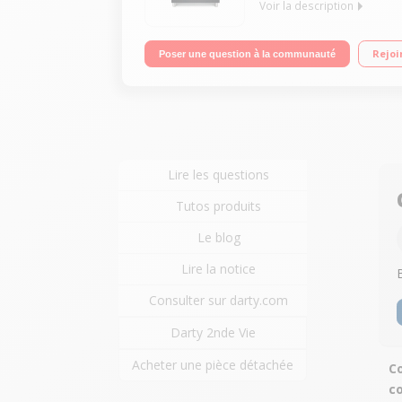
Voir la description
Largeur 80 cm - Table de cuisson et four gaz 5 fo
Rejoi
Poser une question à la communauté
Lire les questions
Tutos produits
Le blog
Lire la notice
Consulter sur darty.com
Darty 2nde Vie
Acheter une pièce détachée
Co
co