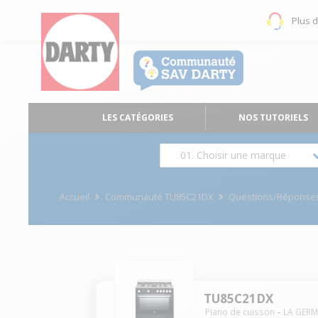
Plus 
LES CATÉGORIES
NOS TUTORIELS
01. Choisir une marque
Accueil
Communauté TU85C21DX
Questions/Réponse
TU85C21DX
Piano de cuisson
LA GER