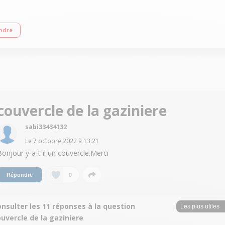
yers jusqu'à 3500 W (triple couronne) Capacité de 85 L - Nettoyage catalyse Fo
ndre
couvercle de la gaziniere
sabi33434132
Le
7 octobre 2022
à
13:21
Bonjour y-a-t il un couvercle.Merci
0
Répondre
nsulter les 11 réponses à la question
uvercle de la gaziniere