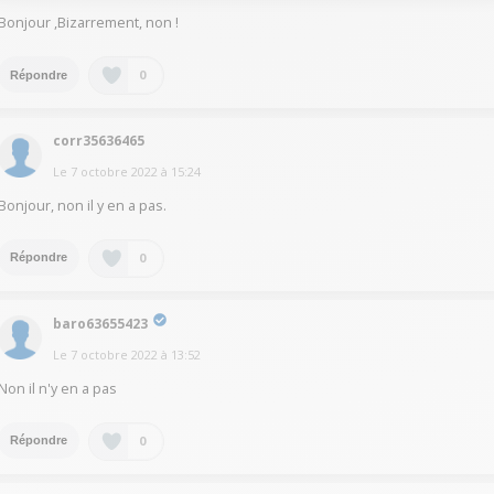
Bonjour ,Bizarrement, non !
0
Répondre
corr35636465
Le
7 octobre 2022
à
15:24
Bonjour, non il y en a pas.
0
Répondre
baro63655423
Le
7 octobre 2022
à
13:52
Non il n'y en a pas
0
Répondre