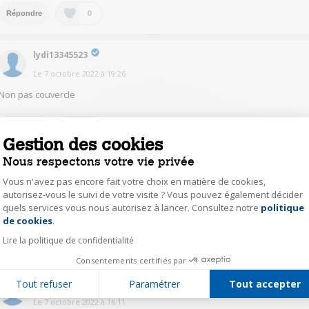
0
Répondre
lydi13345523
Le
7 octobre 2022
à
19:26
Non pas couvercle
0
Répondre
Gestion des cookies
Nous respectons votre vie privée
romu11563556
Vous n'avez pas encore fait votre choix en matière de cookies,
Le
7 octobre 2022
à
16:51
autorisez-vous le suivi de votre visite ? Vous pouvez également décider
quels services vous nous autorisez à lancer. Consultez notre
politique
Axeptio consent
Non vendue sans couvercle
de cookies
.
Lire la politique de confidentialité
0
Répondre
Consentements certifiés par
oliv24362435
Tout refuser
Paramétrer
Tout accepter
Le
7 octobre 2022
à
16:11