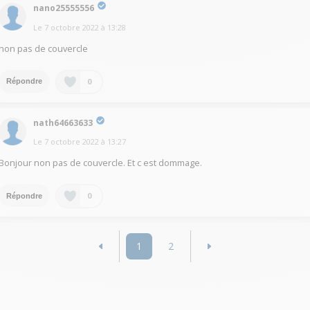
nano25555556
Le
7 octobre 2022
à
13:28
non pas de couvercle
0
Répondre
nath64663633
Le
7 octobre 2022
à
13:27
Bonjour non pas de couvercle. Et c est dommage.
0
Répondre
1
2