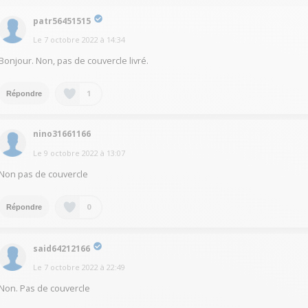
patr56451515
Le
7 octobre 2022
à
14:34
Bonjour. Non, pas de couvercle livré.
1
Répondre
nino31661166
Le
9 octobre 2022
à
13:07
Non pas de couvercle
0
Répondre
said64212166
Le
7 octobre 2022
à
22:49
Non. Pas de couvercle