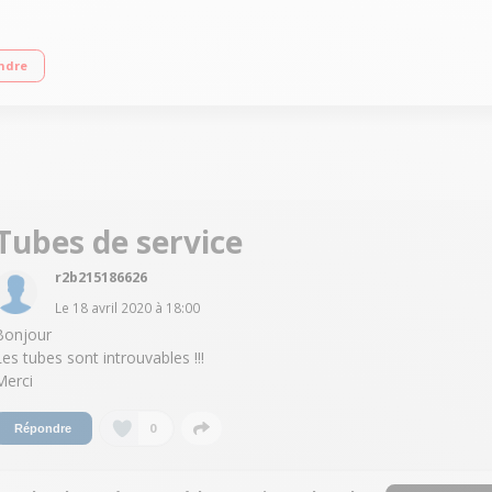
gonomique droitier/gaucher Température idéale de 4°C Bac récolte goutte comp
ndre
Tubes de service
r2b215186626
Le
18 avril 2020
à
18:00
Bonjour
Les tubes sont introuvables !!!
Merci
0
Répondre