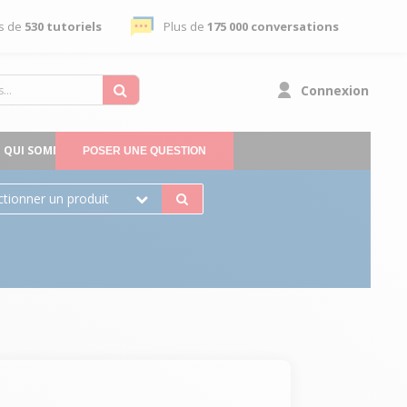
s de
530 tutoriels
Plus de
175 000 conversations
Connexion
QUI SOMMES-NOUS
POSER UNE QUESTION
ctionner un produit