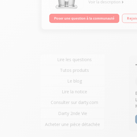
Voir la description
Bière à pression - Puissance 70 Watts Poignée er
Rejoi
Poser une question à la communauté
Lire les questions
Tutos produits
Le blog
Lire la notice
Consulter sur darty.com
Darty 2nde Vie
Acheter une pièce détachée