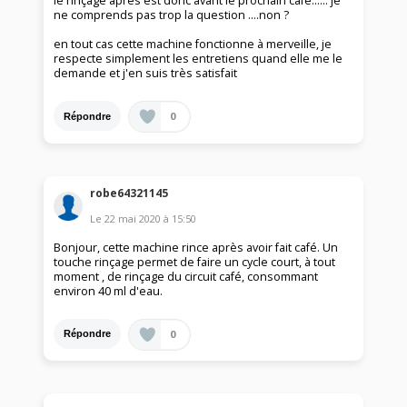
le rinçage après est donc avant le prochain café...... je
ne comprends pas trop la question ....non ?
en tout cas cette machine fonctionne à merveille, je
respecte simplement les entretiens quand elle me le
demande et j'en suis très satisfait
0
Répondre
robe64321145
Le
22 mai 2020
à
15:50
Bonjour, cette machine rince après avoir fait café. Un
touche rinçage permet de faire un cycle court, à tout
moment , de rinçage du circuit café, consommant
environ 40 ml d'eau.
0
Répondre