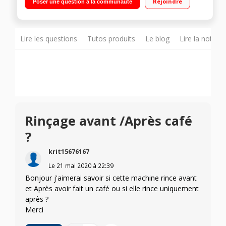
Rejoindre
Poser une question à la communauté
de sélection Réservoir amovible 1,7L + buse vapeur et eau
chaude + Fabriqué en France
Lire les questions
Tutos produits
Le blog
Lire la notice
Rinçage avant /Après café
?
krit15676167
Le
21 mai 2020
à
22:39
Bonjour j'aimerai savoir si cette machine rince avant
et Après avoir fait un café ou si elle rince uniquement
après ?
Merci