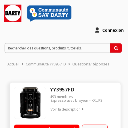
Connexion
Accueil
Communauté YY3957FD
Questions/Réponses
YY3957FD
493
membres
Expresso avec broyeur
KRUPS
Voir la description
Machine à café à grains - Pression 15 bars 3 recettes de café
en accès direct + Boissons toutes personnalisables Molette