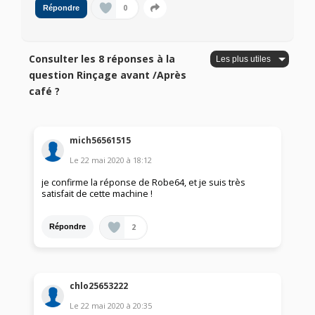
0
Répondre
Consulter les 8 réponses à la
question Rinçage avant /Après
café ?
mich56561515
Le
22 mai 2020
à
18:12
je confirme la réponse de Robe64, et je suis très
satisfait de cette machine !
2
Répondre
chlo25653222
Le
22 mai 2020
à
20:35