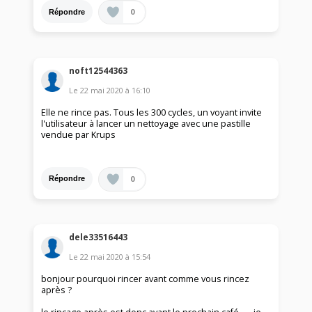
0
Répondre
noft12544363
Le
22 mai 2020
à
16:10
Elle ne rince pas. Tous les 300 cycles, un voyant invite
l'utilisateur à lancer un nettoyage avec une pastille
vendue par Krups
0
Répondre
dele33516443
Le
22 mai 2020
à
15:54
bonjour pourquoi rincer avant comme vous rincez
après ?