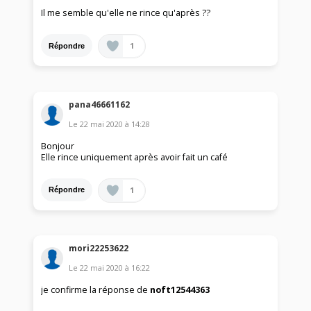
Il me semble qu'elle ne rince qu'après ??
1
Répondre
pana46661162
Le
22 mai 2020
à
14:28
Bonjour
Elle rince uniquement après avoir fait un café
1
Répondre
mori22253622
Le
22 mai 2020
à
16:22
je confirme la réponse de
noft12544363