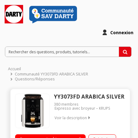
Connexion
Accueil
Communauté YY3073FD ARABICA SILVER
Questions/Réponses
YY3073FD ARABICA SILVER
380
membres
Expresso avec broyeur
KRUPS
Voir la description
Pression 15 bar - Café en grains 3 finesses de broyage - Buse
vapeur Programme de rinçage, nettoyage et détartrage 3