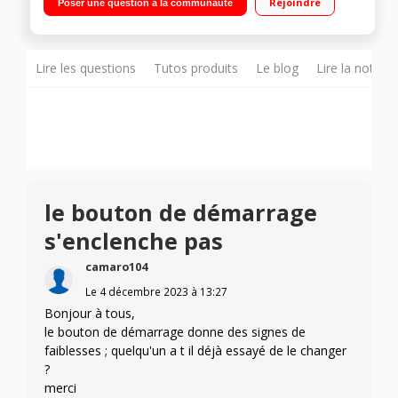
Rejoindre
Poser une question à la communauté
recettes pré-enregistrées
Lire les questions
Tutos produits
Le blog
Lire la notice
le bouton de démarrage
s'enclenche pas
camaro104
Le
4 décembre 2023
à
13:27
Bonjour à tous,
le bouton de démarrage donne des signes de
faiblesses ; quelqu'un a t il déjà essayé de le changer
?
merci