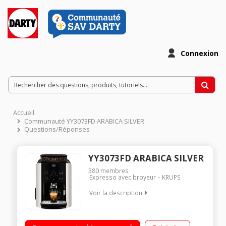
Connexion
Accueil
Communauté YY3073FD ARABICA SILVER
Questions/Réponses
YY3073FD ARABICA SILVER
380
membres
Expresso avec broyeur
KRUPS
Voir la description
Pression 15 bar - Café en grains 3 finesses de broyage - Buse
vapeur Programme de rinçage, nettoyage et détartrage 3