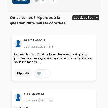
0
Répondre
Consulter les 3 réponses à la
question fuite sous la cafetiére
audr16323514
Le
24 avril 2023
à
14:14
Le peu de fois où j'ai de l'eau dessous c'est quand
j'oublie de vider régulièrement le bac de récupération
sous les tasses …..
1
Répondre
c.be42326632
Le
24 avril 2023
à
14:52