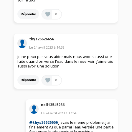
voir le SAV
0
Répondre
thys26626656
Le
24 avril 2023
à
14:38
je ne peux pas vous aider mais nous avons aussi une
fuite quand on verse l'eau dans le réservoir. j'aimerais
aussi avoir une solution
0
Répondre
noll13545236
Le
24 avril 2023
à
17:54
@thys26626656
J'avais le meme problème, j'ai
finalement vu que parmi l'eau versée une partie
était entre le réservoir et la machine.