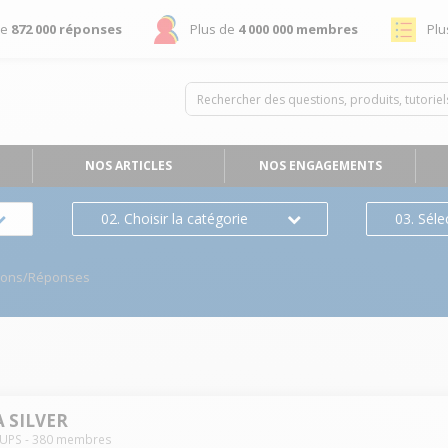
de
872 000 réponses
Plus de
4 000 000 membres
Plu
NOS ARTICLES
NOS ENGAGEMENTS
02. Choisir la catégorie
03. Séle
ions/Réponses
 SILVER
UPS
-
380
membres