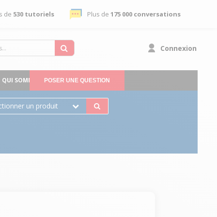
s de
530 tutoriels
Plus de
175 000 conversations
Connexion
QUI SOMMES-NOUS
POSER UNE QUESTION
ctionner un produit