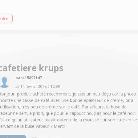
royage - Buse vapeur Programme de rinçage, nettoyage et détartrage 3 recette
ndre
cafetiere krups
para15897147
Le
14 février 2018
à
12:39
Bonjour, produit acheté récemment, je suis un peu déçu car la photo
montre une tasse de café avec une bonne épaisseur de crème, or à
'utilisation, très peu de crème sur le café. Par ailleurs, la buse de
vapeur ne sert, a priori, que pour le cappuccino, pas pour le café noir.
Est-ce qu'un utilisateur aurait obtenu de la mousse sur son café en se
servant de la buse vapeur ? Merci