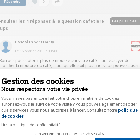
0
Répondre
nsulter les 4 réponses à la question cafetiere
rups
Pascal Expert Darty
Le
15 février 2018
à
11:40
Bonjour pour obtenir plus de mousse sur votre café il faut essayer de
modifier la mouture du café, il faut qu'elle soit plus fine, vous pouvez aussi
essayer de changer de café. Bonne journée.
Gestion des cookies
0
Répondre
Nous respectons votre vie privée
Vous n'avez pas encore fait votre choix en matière de cookies,
cedr15523645
autorisez-vous le suivi de votre visite ? Vous pouvez également décider
quels services vous nous autorisez à lancer. Consultez notre
politique
Axeptio consent
Le
14 février 2018
à
14:21
de cookies
.
Bonjour, La buse sert à faire mousser le lait dans un premier temps puis
Lire la politique de confidentialité
ensuite faire couler le café. Sinon en faisant couler un café simple
(expresso), j'obtiens un petit centimètre de mousse ( voir photo ci jointe).
Consentements certifiés par
Cordialement