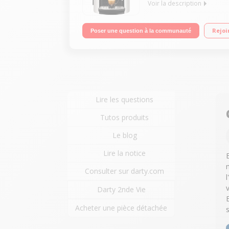
Voir la description
Pression 15 bar - Café en grains 3 finesses de b
Rejoi
Poser une question à la communauté
Lire les questions
Tutos produits
Le blog
Lire la notice
Consulter sur darty.com
l
Darty 2nde Vie
Acheter une pièce détachée