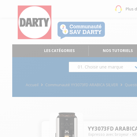
Plus 
LES CATÉGORIES
NOS TUTORIELS
01. Choisir une marque
Accueil
Communauté YY3073FD ARABICA SILVER
Quest
YY3073FD ARABICA
Expresso avec broyeur
KR