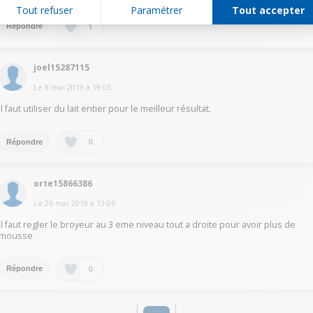
Tout refuser
Paramétrer
Tout accepter
1
Répondre
joel15287115
Le
8 mai 2019
à
19:05
Il faut utiliser du lait entier pour le meilleur résultat.
0
Répondre
orte15866386
Le
26 mai 2018
à
13:06
Il faut regler le broyeur au 3 eme niveau tout a droite pour avoir plus de
mousse
0
Répondre