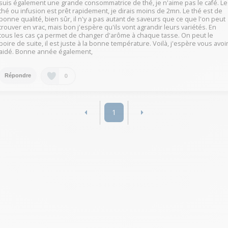
suis également une grande consommatrice de thé, je n'aime pas le café. Le
thé ou infusion est prêt rapidement, je dirais moins de 2mn. Le thé est de
bonne qualité, bien sûr, il n'y a pas autant de saveurs que ce que l'on peut
trouver en vrac, mais bon j'espère qu'ils vont agrandir leurs variétés. En
tous les cas ça permet de changer d'arôme à chaque tasse. On peut le
boire de suite, il est juste à la bonne température. Voilà, j'espère vous avoi
aidé. Bonne année également,
0
Répondre
1