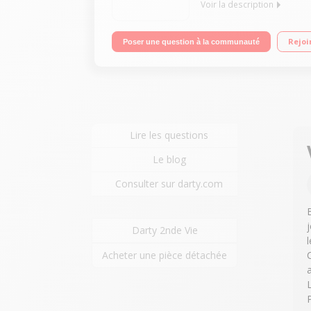
Voir la description
Réglage de la température : automatique, adaptée 
Rejoi
Poser une question à la communauté
: oui
Lire les questions
Le blog
Consulter sur darty.com
Darty 2nde Vie
l
Acheter une pièce détachée