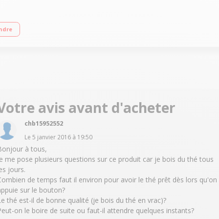
au type de thé Durée d'infusion : automatique et personnalisable Technologie 
ndre
Votre avis avant d'acheter
chb15952552
Le
5 janvier 2016
à
19:50
Bonjour à tous,
je me pose plusieurs questions sur ce produit car je bois du thé tous
es jours.
Combien de temps faut il environ pour avoir le thé prêt dès lors qu'on
appuie sur le bouton?
Le thé est-il de bonne qualité (je bois du thé en vrac)?
Peut-on le boire de suite ou faut-il attendre quelques instants?