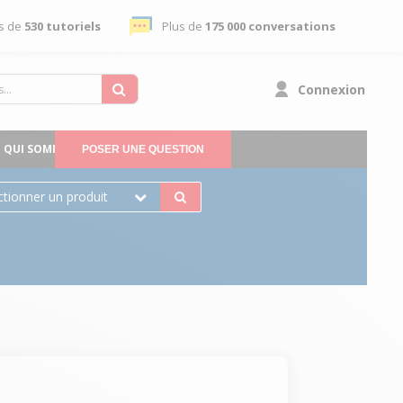
s de
530 tutoriels
Plus de
175 000 conversations
Connexion
QUI SOMMES-NOUS
POSER UNE QUESTION
ctionner un produit