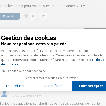
Merci beaucoup pour vos retours, et bonne année 2016!
0
Répondre
nsulter les 2 réponses à la question Votre
vis avant d'acheter
Gestion des cookies
Nous respectons votre vie privée
mhil1530625
Vous n'avez pas encore fait votre choix en matière de cookies,
Le
5 janvier 2018
à
21:03
autorisez-vous le suivi de votre visite ? Vous pouvez également décider
quels services vous nous autorisez à lancer. Consultez notre
politique
Axeptio consent
Bonsoir c vrai ces rumeur comme quoi ils veulent arrêter la production des
de cookies
.
capsules ?? Merci
Lire la politique de confidentialité
0
Répondre
Consentements certifiés par
Tout refuser
Paramétrer
Tout accepter
AgnèsJ9677
Le
5 janvier 2016
à
22:32
Bonjour, vos questions sont légitimes, je me suis posée les mêmes ; je