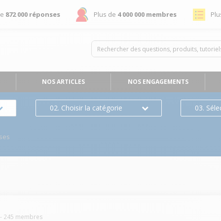
de
872 000 réponses
Plus de
4 000 000 membres
Plu
NOS ARTICLES
NOS ENGAGEMENTS
02. Choisir la catégorie
03. Séle
ses
-
245
membres