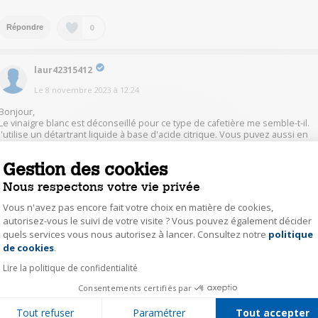
0
Répondre
laur42315412
Le
8 novembre 2023
à
12:24
Bonjour,
Le vinaigre blanc est déconseillé pour ce type de cafetière me semble-t-il.
J'utilise un détartrant liquide à base d'acide citrique. Vous puvez aussi en
trouver en poudre ou en pastille.
Gestion des cookies
0
Répondre
Nous respectons votre vie privée
Vous n'avez pas encore fait votre choix en matière de cookies,
autorisez-vous le suivi de votre visite ? Vous pouvez également décider
barb41442622
quels services vous nous autorisez à lancer. Consultez notre
politique
Axeptio consent
Le
8 novembre 2023
à
12:16
de cookies
.
Bonjour,
Lire la politique de confidentialité
il y a des produits spécifiques de détartrages pour les machines. Vous les
Consentements certifiés par
trouverez en grande surface au rayon des cafetières en général. Le
vinaigre blanc fonctionne aussi mais n'est pas forcément recommandé. Ils
Tout refuser
Paramétrer
Tout accepter