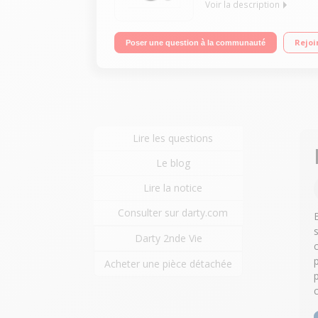
Voir la description
Expresso haute pression de qualité professionne
Rejoi
Poser une question à la communauté
rapidement et facilement Tailles sur mesure : Du 
Design compact et sophistiqué
Lire les questions
Le blog
Lire la notice
Consulter sur darty.com
Darty 2nde Vie
Acheter une pièce détachée