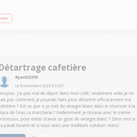
lle - Compatible avec capsules NESCAFÉ® Dolce Gusto® Multi-Boissons : Prép
ndre
café court au café XL (300 ml) - 4 réglages de température Technologie Espre
Détartrage cafetière
Ryan822339
Le
8 novembre 2023
à
10:57
Bonjour, j'ai pas mal de dépot dans mon café, seulement voila je ne
sais pas comment je pourrais faire pour détartrer efficacement ma
cafetière ? Est ce que si je met du vinaigre blanc dans le réservoir à la
place de l'eau ca marcherai ? Evidemment je rincerai avec le meme
processus, pour éviter d'avoir un gout de vinaigre blanc ? Dites moi si
ca parait bizarre et si vous avez une meilleure solution. merci