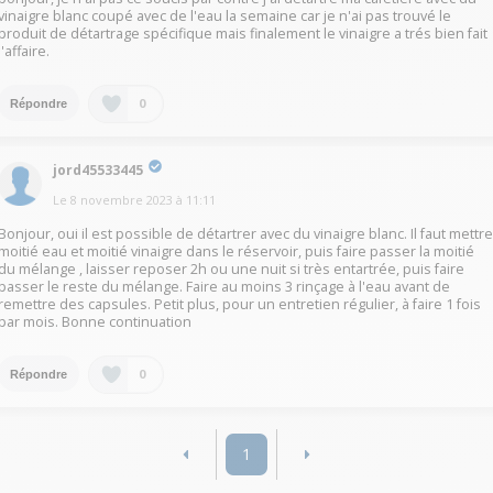
vinaigre blanc coupé avec de l'eau la semaine car je n'ai pas trouvé le
produit de détartrage spécifique mais finalement le vinaigre a trés bien fait
l'affaire.
0
Répondre
jord45533445
Le
8 novembre 2023
à
11:11
Bonjour, oui il est possible de détartrer avec du vinaigre blanc. Il faut mettr
moitié eau et moitié vinaigre dans le réservoir, puis faire passer la moitié
du mélange , laisser reposer 2h ou une nuit si très entartrée, puis faire
passer le reste du mélange. Faire au moins 3 rinçage à l'eau avant de
remettre des capsules. Petit plus, pour un entretien régulier, à faire 1 fois
par mois. Bonne continuation
0
Répondre
1