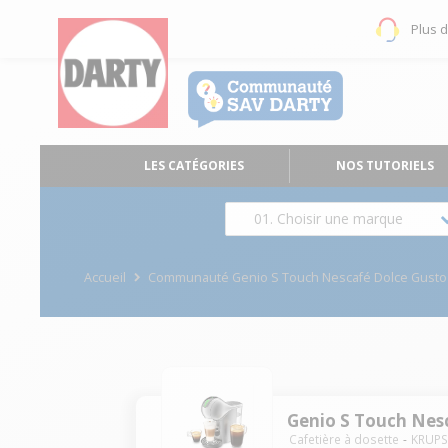
Plus 
LES CATÉGORIES
NOS TUTORIELS
01. Choisir une marque
Accueil
Communauté Genio S Touch Nescafé Dolce Gusto
Genio S Touch Nes
Cafetière à dosette
KRUP