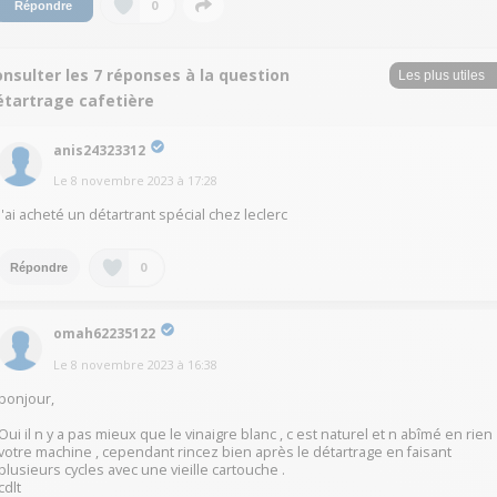
0
Répondre
nsulter les 7 réponses à la question
étartrage cafetière
anis24323312
Le
8 novembre 2023
à
17:28
J'ai acheté un détartrant spécial chez leclerc
0
Répondre
omah62235122
Le
8 novembre 2023
à
16:38
bonjour,
Oui il n y a pas mieux que le vinaigre blanc , c est naturel et n abîmé en rien
votre machine , cependant rincez bien après le détartrage en faisant
plusieurs cycles avec une vieille cartouche .
cdlt