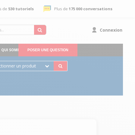
s de
530 tutoriels
Plus de
175 000 conversations
Connexion
QUI SOMMES-NOUS
POSER UNE QUESTION
ctionner un produit