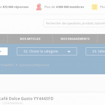
de
872 000 réponses
Plus de
4 000 000 membres
Plu
NOS ARTICLES
NOS ENGAGEMENTS
02. Choisir la catégorie
03. Séle
 YY4443FD
Questions/Réponses
café Dolce Gusto YY4443FD
S
-
1234
membres