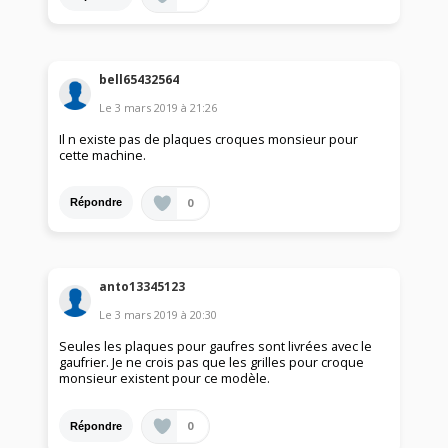
bell65432564
Le
3 mars 2019
à
21:26
Il n existe pas de plaques croques monsieur pour
cette machine.
0
Répondre
anto13345123
Le
3 mars 2019
à
20:30
Seules les plaques pour gaufres sont livrées avec le
gaufrier. Je ne crois pas que les grilles pour croque
monsieur existent pour ce modèle.
0
Répondre