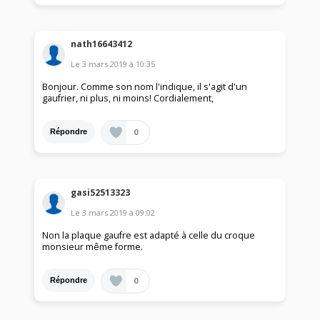
nath16643412
Le
3 mars 2019
à
10:35
Bonjour. Comme son nom l'indique, il s'agit d'un
gaufrier, ni plus, ni moins! Cordialement,
0
Répondre
gasi52513323
Le
3 mars 2019
à
09:02
Non la plaque gaufre est adapté à celle du croque
monsieur même forme.
0
Répondre