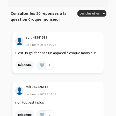
Consulter les 20 réponses à la
question Croque monsieur
zgib41341511
Le
3 mars 2019
à
09:28
C est un gaufrier pas un appareil à croque monsieur
1
Répondre
mick62226115
Le
4 mars 2019
à
11:39
non tout est inclus
0
Répondre