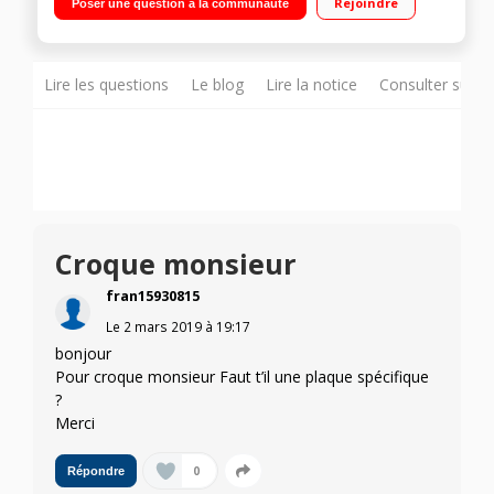
Rejoindre
Poser une question à la communauté
Système rotatif - Plaque amovible
Lire les questions
Le blog
Lire la notice
Consulter sur d
Croque monsieur
fran15930815
Le
2 mars 2019
à
19:17
bonjour
Pour croque monsieur Faut t’il une plaque spécifique
?
Merci
0
Répondre