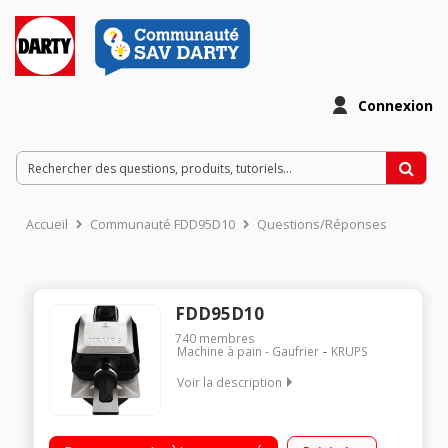
Connexion
Accueil
Communauté FDD95D10
Questions/Réponses
FDD95D10
740
membres
Machine à pain - Gaufrier
KRUPS
Voir la description
Appareil à gaufres - 2 gaufres Thermostat réglable 7
positions - Plateau récupérateur Revêtement anti-adhésif