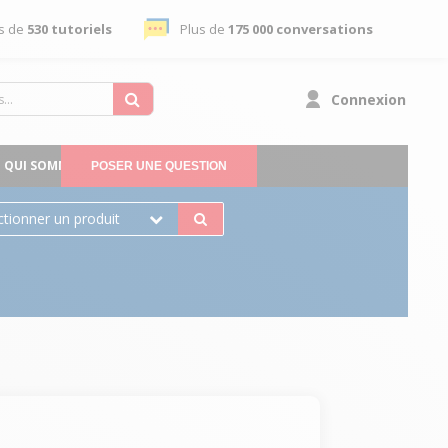
s de
530 tutoriels
Plus de
175 000 conversations
Connexion
QUI SOMMES-NOUS
POSER UNE QUESTION
ctionner un produit