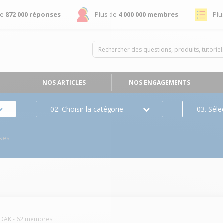
de
872 000 réponses
Plus de
4 000 000 membres
Plu
NOS ARTICLES
NOS ENGAGEMENTS
02. Choisir la catégorie
03. Séle
ses
DAK
-
62
membres