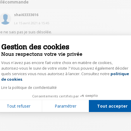
élécommande
shai63333616
Le
15 avril 2021
à
15:45
Je ne sais pas je suis désolée.
Gestion des cookies
0
Répondre
Nous respectons votre vie privée
Vous n'avez pas encore fait votre choix en matière de cookies,
1
autorisez-vous le suivi de votre visite ? Vous pouvez également décider
quels services vous nous autorisez à lancer. Consultez notre
politique
Axeptio consent
de cookies
.
Lire la politique de confidentialité
Consentements certifiés par
Tout refuser
Paramétrer
Tout accepter