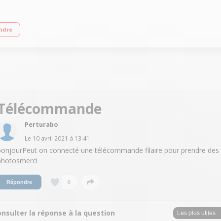
x - Grand angle 24 mm Ecran LCD 7.6 cm 460K pixels Vidéo HD 720p - Stabilis
ndre
Télécommande
Perturabo
Le
10 avril 2021
à
13:41
bonjourPeut on connecté une télécommande filaire pour prendre des
photosmerci
0
Répondre
nsulter la réponse à la question