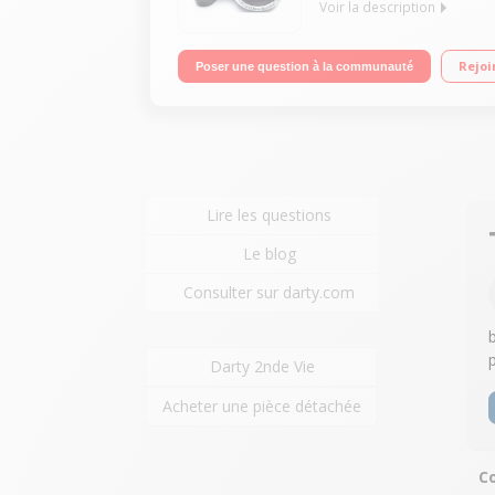
Voir la description
Capteur CCD 1/2.3" 20 Mégapixels Zoom optique 42
Rejoi
Poser une question à la communauté
Lire les questions
Le blog
Consulter sur darty.com
Darty 2nde Vie
Acheter une pièce détachée
Co