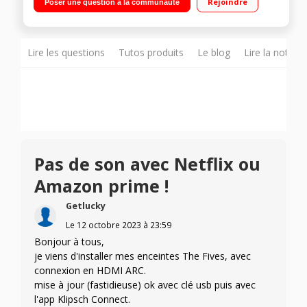
Rejoindre
Poser une question à la communauté
caisson de basses Egalisation dynamique des basses - Bi-
amplification intégrée à haut rendement Fournies avec 2
paires de grilles (gris anthracite et beige clair)
Lire les questions
Tutos produits
Le blog
Lire la notice
Pas de son avec Netflix ou
Amazon prime !
Getlucky
Le
12 octobre 2023
à
23:59
Bonjour à tous,
je viens d'installer mes enceintes The Fives, avec
connexion en HDMI ARC.
mise à jour (fastidieuse) ok avec clé usb puis avec
l'app Klipsch Connect.