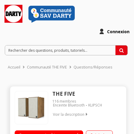
Connexion
Accueil
Communauté THE FIVE
Questions/Réponses
THE FIVE
116
membres
Enceinte Bluetooth
KLIPSCH
Voir la description
Paire d'enceintes actives - Technologie Bluetooth apt-X
Puissance en crête: 320 watts - HDMI ARC - Sorties optique et