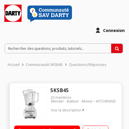
Connexion
Accueil
Communauté 5KSB45
Questions/Réponses
5KSB45
20
membres
Blender - Batteur - Mixeur
KITCHENAID
Voir la description
Capacité brute 1,5 litres / Bol en polycarbonate "DuraClear" /
Commande Intelli-speed