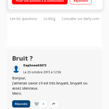
Rejoindre
Poser une question à la communauté
Lire les questions
Le blog
Consulter sur darty.com
Bruit ?
DaphneeA5073
Le
23 octobre 2015
à
12:56
Bonjour,
J'aimerais savoir s'il est très bruyant, bruyant ou
assez silencieux.
Merci.
0
Répondre