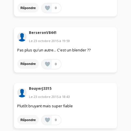
0
Répondre
BerseronV8441
Le
23 octobre 2015
à
19:59
Pas plus qu'un autre... C'est un blender ??
0
Répondre
BouyerJ3315
Le
23 octobre 2015
à
18:43
Plutôt bruyant mais super fiable
0
Répondre