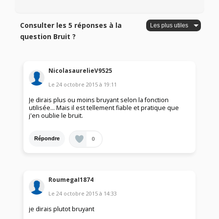
Consulter les 5 réponses à la
question Bruit ?
NicolasaurelieV9525
Le
24 octobre 2015
à
19:11
Je dirais plus ou moins bruyant selon la fonction
utilisée... Mais il est tellement fiable et pratique que
j'en oublie le bruit.
0
Répondre
RoumegaI1874
Le
24 octobre 2015
à
14:33
je dirais plutot bruyant