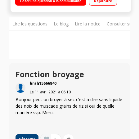
Rejoindre
Poser une question à la communauté
Lire les questions
Le blog
Lire la notice
Consulter sur d
Fonction broyage
brah15666840
Le
11 avril 2021
à
06:10
Bonjour peut on broyer à sec c'est à dire sans liquide
des noix de muscade grains de riz si oui de quelle
manière svp. Merci.