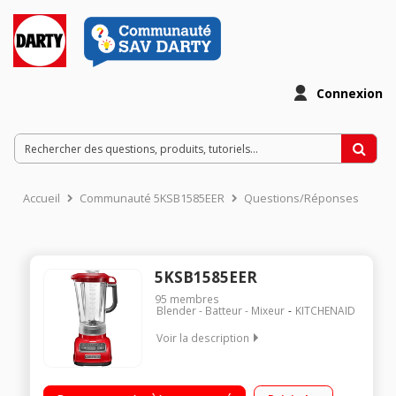
Connexion
Accueil
Communauté 5KSB1585EER
Questions/Réponses
5KSB1585EER
95
membres
Blender - Batteur - Mixeur
KITCHENAID
Voir la description
Bouton spécial Aliments chauds Capacité 1,75 litre
Commande Intelli-vitesse Socle en métal coulé