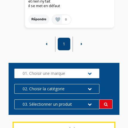
et rien ny fait
il se met en défaut
0
Répondre
1
01. Choisir une marque
02. Choisir la catégorie
03. Sélectionner un produit