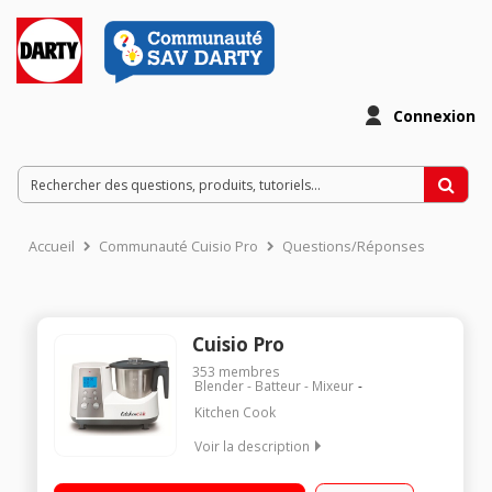
Connexion
Accueil
Communauté Cuisio Pro
Questions/Réponses
Cuisio Pro
353
membres
Blender - Batteur - Mixeur
Kitchen Cook
Voir la description
Robot cuiseur multifonction - Bol inox 2 litres 10 vitesses +
fonction pulse - Ecran LCD et minuteur Panier de cuisson,