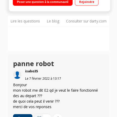
Rejoindre
Poser une question à la communauté
plateau vapeur, couteau et spatule Livre de recettes
Lire les questions
Le blog
Consulter sur darty.com
panne robot
isabo35
Le
7 février 2022
à
13:17
Bonjour
mon robot me dit E2 qd je veut le faire fonctionné
des au depart ???
de quoi cela peut il venir ???
merci de vos reponses