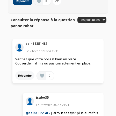
0
Répondre
Consulter la réponse à la question
panne robot
sain15351412
Le
7 février 2022
à
15:11
Vérifiez que votre bol est bien en place
Couvercle mal mis ou pas correctement en place.
0
Répondre
isabo35
Le
7 février 2022
à
21:21
@sain15351412
j' ai tout essayer plusieurs fois