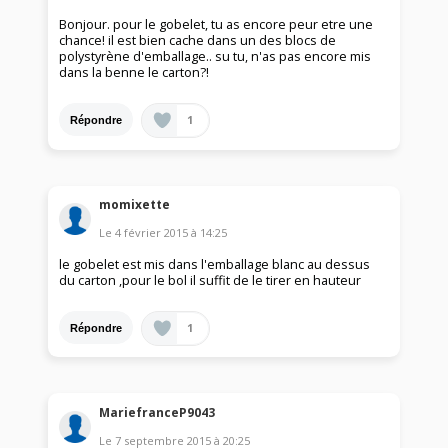
Bonjour. pour le gobelet, tu as encore peur etre une
chance! il est bien cache dans un des blocs de
polystyrène d'emballage.. su tu, n'as pas encore mis
dans la benne le carton?!
1
Répondre
momixette
Le
4 février 2015
à
14:25
le gobelet est mis dans l'emballage blanc au dessus
du carton ,pour le bol il suffit de le tirer en hauteur
1
Répondre
MariefranceP9043
Le
7 septembre 2015
à
20:25