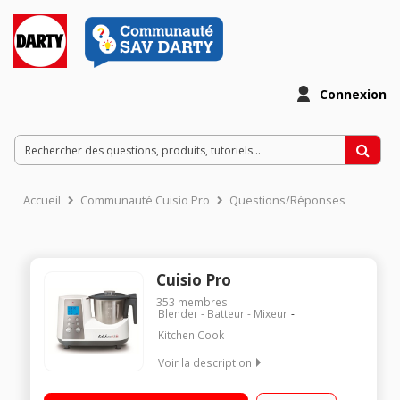
Connexion
Accueil
Communauté Cuisio Pro
Questions/Réponses
Cuisio Pro
353
membres
Blender - Batteur - Mixeur
Kitchen Cook
Voir la description
Robot cuiseur multifonction - Bol inox 2 litres 10 vitesses +
fonction pulse - Ecran LCD et minuteur Panier de cuisson,