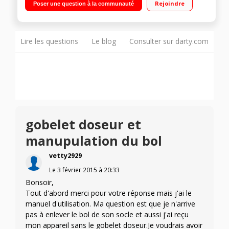
Rejoindre
Poser une question à la communauté
plateau vapeur, couteau et spatule Livre de recettes
Lire les questions
Le blog
Consulter sur darty.com
gobelet doseur et
manupulation du bol
vetty2929
Le
3 février 2015
à
20:33
Bonsoir,
Tout d'abord merci pour votre réponse mais j'ai le
manuel d'utilisation. Ma question est que je n'arrive
pas à enlever le bol de son socle et aussi j'ai reçu
mon appareil sans le gobelet doseur.Je voudrais avoir