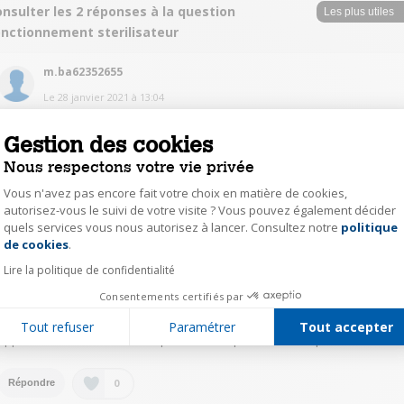
nsulter les 2 réponses à la question
onctionnement sterilisateur
m.ba62352655
Le
28 janvier 2021
à
13:04
Réponse approuvée par Darty
Gestion des cookies
Une fois le Bip sonore la stérilisation commence, il faut quand même
Nous respectons votre vie privée
vérifier et ajuster le temps de stérilisation. Très satisfaite de ce produit.
Vous n'avez pas encore fait votre choix en matière de cookies,
0
autorisez-vous le suivi de votre visite ? Vous pouvez également décider
Répondre
quels services vous nous autorisez à lancer. Consultez notre
politique
Axeptio consent
de cookies
.
eric53434152
Lire la politique de confidentialité
Le
28 janvier 2021
à
14:24
Consentements certifiés par
Réponse jugée utile
Tout refuser
Paramétrer
Tout accepter
appareil se stabilise automatiquement lorsquelle est a tempérure voulue
0
Répondre