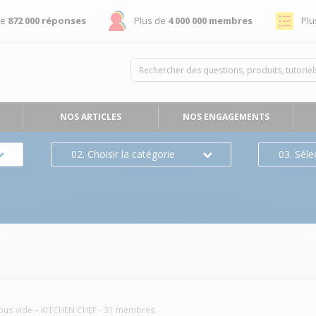
de
872 000 réponses
Plus de
4 000 000 membres
Plu
NOS ARTICLES
NOS ENGAGEMENTS
02. Choisir la catégorie
03. Séle
ous vide
KITCHEN CHEF
-
31
membres