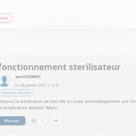
itres Minuterie 120 minutes - Thermostat 100°C Poignées thermo-isolantes - Rob
ndre
e vin chaud etc.…
fonctionnement sterilisateur
anni15240931
Le
28 janvier 2021
à
12:21
Question résolue
Bonjour la stérilisation se met-elle en route automatiquement une foi
la température atteinte ?Merci
1
Répondre