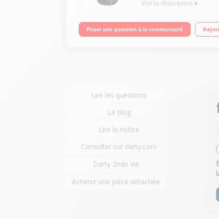
Voir la description
Stérilisateur cuve émaillée - Grande capacité 28 l
Rejoi
Poser une question à la communauté
faire du pot au feu, de la soupe en gros volume, l
Lire les questions
Le blog
Lire la notice
Consulter sur darty.com
Darty 2nde Vie
Acheter une pièce détachée