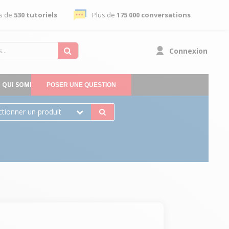
s de
530 tutoriels
Plus de
175 000 conversations
Connexion
QUI SOMMES-NOUS
POSER UNE QUESTION
ctionner un produit