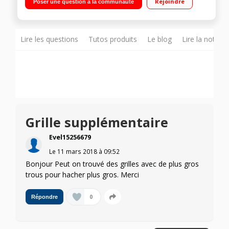
Rejoindre
Poser une question à la communauté
pour éviter les bourrages Accessoires saucisses, kébbés et
burgers
Lire les questions
Tutos produits
Le blog
Lire la notice
Grille supplémentaire
Evel15256679
Le
11 mars 2018
à
09:52
Bonjour Peut on trouvé des grilles avec de plus gros
trous pour hacher plus gros. Merci
0
Répondre