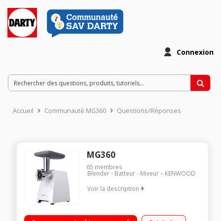
Connexion
Accueil
Communauté MG360
Questions/Réponses
MG360
65
membres
Blender - Batteur - Mixeur
KENWOOD
Voir la description
Hachoir professionnel à vis - Corps et vis en métal Capacité
de 1,2 kg/minute - 3 grilles en acier Touche marche / arrière