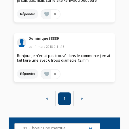
je sais pas, mais sur le site kenwood peut etre
0
Répondre
DominiqueB8889
Le
11 mars 2018
à
11:15
Bonjour Je n'en ai pas trouvé dans le commerce j'en ai
fait faire une avec 6 trous diamètre 12 mm
0
Répondre
1
01. Choisir une marque