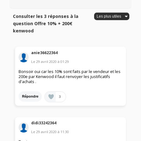
Consulter les 3 réponses à la
question Offre 10% + 200€
kenwood
anie36622364
Le
29 avril 2020
à
01:29
Bonsoir oui car les 10% sont faits par le vendeur et les
200e par Kenwood il faut renvoyer les justificatifs
d'achats .
3
Répondre
didi33242364
Le
29 avril 2020
à
11:30