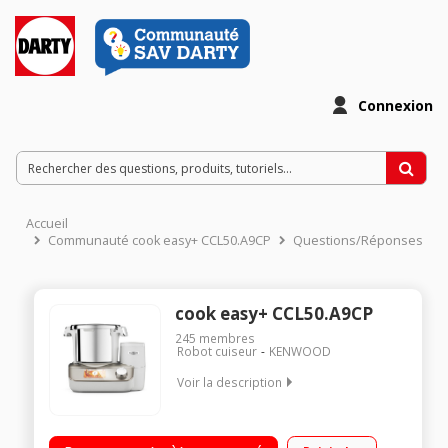
Connexion
Accueil
Communauté cook easy+ CCL50.A9CP
Questions/Réponses
cook easy+ CCL50.A9CP
245
membres
Robot cuiseur
KENWOOD
Voir la description
Ecran couleur tactile 10,9 cm - balance intégré, cuisson pas à
pas et râpe éminceur indépendante Bol en inox de 4,5 L -