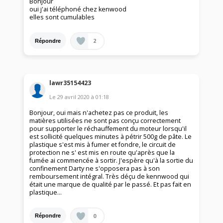
Bonjour
oui j'ai téléphoné chez kenwood
elles sont cumulables
2
Répondre
lawr35154423
Le
29 avril 2020
à
01:18
Bonjour, oui mais n'achetez pas ce produit, les
matières utilisées ne sont pas conçu correctement
pour supporter le réchauffement du moteur lorsqu'il
est sollicité quelques minutes à pétrir 500g de pâte. Le
plastique s'est mis à fumer et fondre, le circuit de
protection ne s' est mis en route qu'après que la
fumée ai commencée à sortir. J'espère qu'à la sortie du
confinement Darty ne s'opposera pas à son
remboursement intégral. Très déçu de kennwood qui
était une marque de qualité par le passé. Et pas fait en
plastique...
0
Répondre