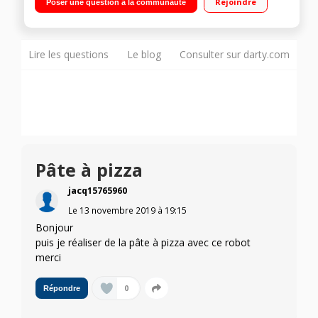
Rejoindre
Poser une question à la communauté
température,vapeur,mijote tout, réchauffe, mélange, hache,
mixe et prépare les pâtes à gâteaux et 3 modes de cuisson
Panier vapeur, spatule, gobelet mesureur,mélangeur et
brosse nettoyage Livre de 200 recettes
Lire les questions
Le blog
Consulter sur darty.com
Pâte à pizza
jacq15765960
Le
13 novembre 2019
à
19:15
Bonjour
puis je réaliser de la pâte à pizza avec ce robot
merci
0
Répondre