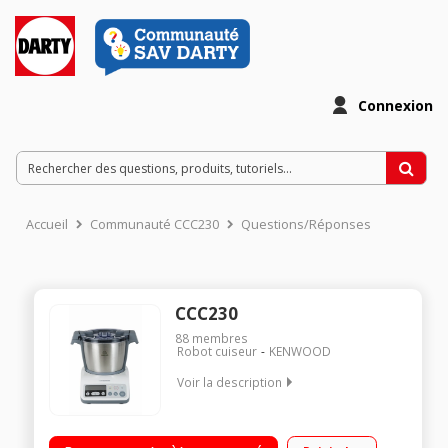
Connexion
Accueil
Communauté CCC230
Questions/Réponses
CCC230
88
membres
Robot cuiseur
KENWOOD
Voir la description
Robot cuiseur multifonctions - Bol en inox de 2,4 L (utile 1,5 L)
Puissance 850 Watts - 2 fonctions : Cuit à basse