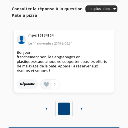
Consulter la réponse à la question
Pâte à pizza
mpoi16134164
Le
14 novembre 2019
à
06:34
Bonjour,
franchement non, les engrenages en
plastiques/caoutchouc ne supportent pas les efforts
de malaxage de la pate. Appareil à réserver aux
risottos et soupes !
0
Répondre
1