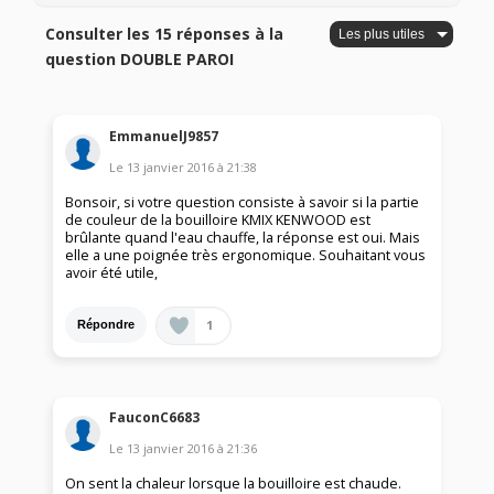
Consulter les 15 réponses à la
question DOUBLE PAROI
EmmanuelJ9857
Le
13 janvier 2016
à
21:38
Bonsoir, si votre question consiste à savoir si la partie
de couleur de la bouilloire KMIX KENWOOD est
brûlante quand l'eau chauffe, la réponse est oui. Mais
elle a une poignée très ergonomique. Souhaitant vous
avoir été utile,
1
Répondre
FauconC6683
Le
13 janvier 2016
à
21:36
On sent la chaleur lorsque la bouilloire est chaude.