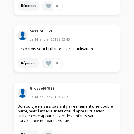
0
Répondre
SassinC6571
Le
14 janvier 2016
à
23:45
Les parois sont brûlantes apres utilisation
0
Répondre
GrosseN4983
Le
14 janvier 2016
à
22:28
Bonjour, je ne sais pas si il y a réellement une double
paroi, mais l'extérieur est chaud après utilisation.
Utiliser cette appareil avec des enfants sans
surveillance me parait risqué.