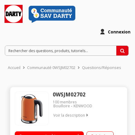
Connexion
Accueil
Communauté 0WSJM02702
Questions/Réponses
0WSJM02702
100
membres
Bouilloire
KENWOOD
Voir la description
Capacité 1 litre Puissance 2200 Watts Résistance cachée -
Niveau d'eau visible Socle 360° - Témoin lumineux