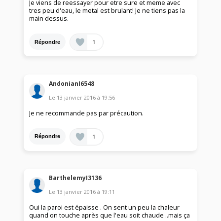
Je viens de reessayer pour etre sure et meme avec
tres peu d'eau, le metal est brulant! Je ne tiens pas la
main dessus.
1
Répondre
AndonianI6548
Le
13 janvier 2016
à
19:56
Je ne recommande pas par précaution.
1
Répondre
BarthelemyI3136
Le
13 janvier 2016
à
19:11
Oui la paroi est épaisse . On sent un peu la chaleur
quand on touche après que l'eau soit chaude ..mais ça