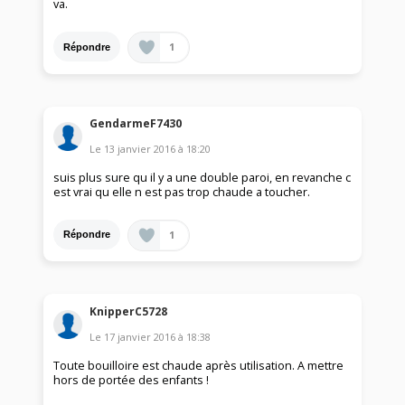
va.
1
Répondre
GendarmeF7430
Le
13 janvier 2016
à
18:20
suis plus sure qu il y a une double paroi, en revanche c
est vrai qu elle n est pas trop chaude a toucher.
1
Répondre
KnipperC5728
Le
17 janvier 2016
à
18:38
Toute bouilloire est chaude après utilisation. A mettre
hors de portée des enfants !