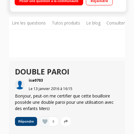
Rejoindre
Poser une question à la communauté
Lire les questions
Tutos produits
Le blog
Consulter sur
DOUBLE PAROI
isa0703
Le
13 janvier 2016
à
16:15
Bonjour, peut-on me certifier que cette bouilloire
possède une double paroi pour une utilisation avec
des enfants Merci
0
Répondre