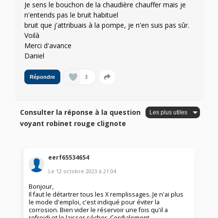
Je sens le bouchon de la chaudière chauffer mais je
n'entends pas le bruit habituel
bruit que j'attribuais à la pompe, je n'en suis pas sûr.
Voilà
Merci d'avance
Daniel
3
Répondre
Consulter la réponse à la question
voyant robinet rouge clignote
eerf65534654
Le
12 octobre 2023
à
21:04
Bonjour,
Il faut le détartrer tous les X remplissages. Je n'ai plus
le mode d'emploi, c'est indiqué pour éviter la
corrosion. Bien vider le réservoir une fois qu'il a
refroidi et le laisser sécher. Cordialement.