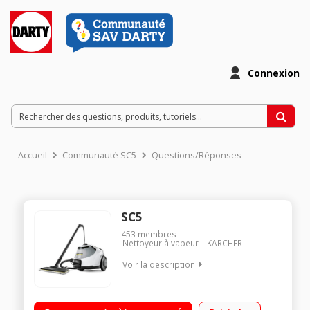
Connexion
Accueil
Communauté SC5
Questions/Réponses
SC5
453
membres
Nettoyeur à vapeur
KARCHER
Voir la description
Pression 4,2 bar - Puissance 2200 Watts - Débit vapeur 150
g/min Autonomie illimitée - 2 réservoirs Fonction Vapo Hydro :