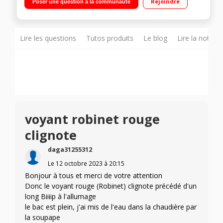
Rejoindre
Poser une question à la communauté
débit vapeur 250 g/mn Adaptateur pour tapis et moquettes
Lire les questions
Tutos produits
Le blog
Lire la notice
voyant robinet rouge
clignote
daga31255312
Le
12 octobre 2023
à
20:15
Bonjour à tous et merci de votre attention
Donc le voyant rouge (Robinet) clignote précédé d'un
long Biiiip à l'allumage
le bac est plein, j'ai mis de l'eau dans la chaudière par
la soupape