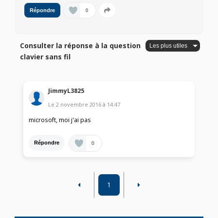
0
Répondre
Consulter la réponse à la question
clavier sans fil
JimmyL3825
Le
2 novembre 2016
à
14:47
microsoft, moi j'ai pas
0
Répondre
1