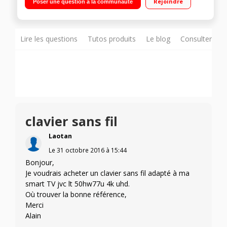
Rejoindre
Poser une question à la communauté
internet, Wifi intégré, DLNA, Miracast, MHL 4 HDMI, 3 USB, Port
CI+, port USB multimédia
Lire les questions
Tutos produits
Le blog
Consulter sur
clavier sans fil
Laotan
Le
31 octobre 2016
à
15:44
Bonjour,
Je voudrais acheter un clavier sans fil adapté à ma
smart TV jvc lt 50hw77u 4k uhd.
Où trouver la bonne référence,
Merci
Alain