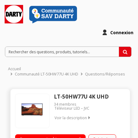
Connexion
Accueil
Communauté LT-50HW77U 4K UHD
Questions/Réponses
LT-50HW77U 4K UHD
34
membres
Téléviseur LED
JVC
Voir la description
Ecran de 126 cm (50") - 100% 4K UHD Technologie 50Hz (CMI
400Hz) - Rétro éclairage LED Edge Smart TV, Navigateur