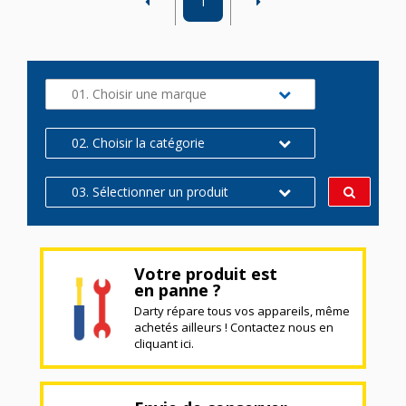
1
01. Choisir une marque
02. Choisir la catégorie
03. Sélectionner un produit
Votre produit est
en panne ?
Darty répare tous vos appareils, même
achetés ailleurs ! Contactez nous en
cliquant ici.