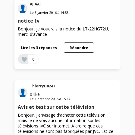
AJJAAJ
Le
8 janvier 2016
à
14:58
notice tv
Bonjour, je voudrais la notice du LT-22HG72U,
merci d'avance
Lire les 3 réponses
Répondre
0
ThierryD8247
0
like
Le
1 octobre 2015
à
15:47
Avis et test sur cette télévision
Bonjour, J'envisage d'acheter cette télévision,
mais je ne vois aucune information sur les
télévisions JVC sur internet. A croire que ces
télévisions ne sont pas fabriquées par JVC. Est-ce