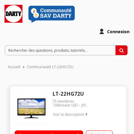
Connexion
Accueil
Communauté LT-22HG72U
LT-22HG72U
75
membres
Téléviseur LED
JVC
Voir la description
Ecran de 55 cm (21.5") - HDTV 1080p Technologie 50 Hz - Rétro
éclairage LED Direct 2 HDMI, 1 USB avec fonction PVR, Port CI+