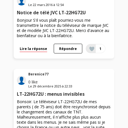
Le
22 mars 2016
à
12:54
Notice de télé JVC LT-22HG72U
Bonjour S'il vous plaît pourriez-vous me
transmettre la notice du téléviseur de marque JVC
et de modèle JVC LT-22HG72U. Merci d'avance au
bienfaiteur ou à la bienfaitrice.
Lire la réponse
Répondre
1
Berenice77
0
like
Le
29 décembre 2025
à
22:33
LT-22HG72U : menus invisibles
Bonsoir. Le téléviseur LT-22HG72U de mes
parents ( de 75 ans) doit être resynchronisé depuis
le changement des canaux de TNT.
Malheureusement, il n'affiche plus plus aucun
texte dans les menus. Je ne sais même pas si je
choisis la France ou un autre pays...
voir la suite