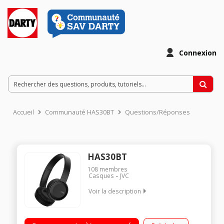
Connexion
Accueil
Communauté HAS30BT
Questions/Réponses
HAS30BT
108
membres
Casques
JVC
Voir la description
Casque arceau supra-aural Coques et arceau réglables
Télécommande et microphone intégrés Technologie