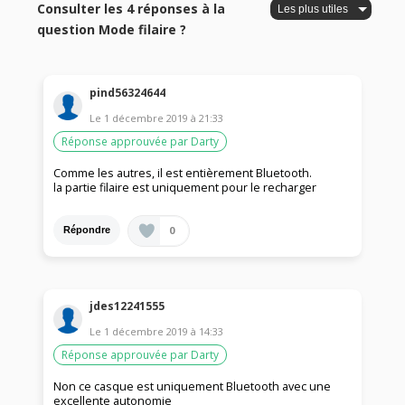
Consulter les 4 réponses à la
question Mode filaire ?
pind56324644
Le
1 décembre 2019
à
21:33
Réponse approuvée par Darty
Comme les autres, il est entièrement Bluetooth.
la partie filaire est uniquement pour le recharger
0
Répondre
jdes12241555
Le
1 décembre 2019
à
14:33
Réponse approuvée par Darty
Non ce casque est uniquement Bluetooth avec une
excellente autonomie