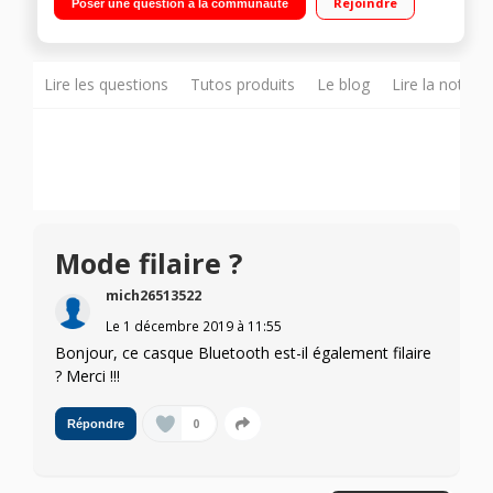
Rejoindre
Poser une question à la communauté
Bluetooth - Autonomie de 17 heures
Lire les questions
Tutos produits
Le blog
Lire la notice
Mode filaire ?
mich26513522
Le
1 décembre 2019
à
11:55
Bonjour, ce casque Bluetooth est-il également filaire
? Merci !!!
0
Répondre