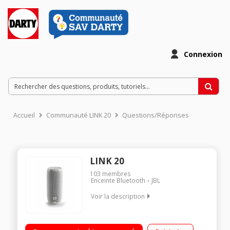
Connexion
Accueil
Communauté LINK 20
Questions/Réponses
LINK 20
103
membres
Enceinte Bluetooth
JBL
Voir la description
Assistant Google intégré - Puissance 2 x 10 Watts Chromecast
intégré - Connexion WiFi et Bluetooth Autonomie jusqu'à 10