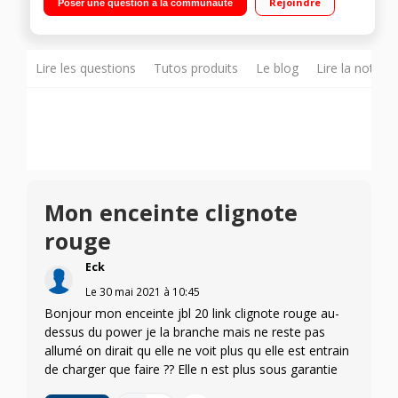
Rejoindre
Poser une question à la communauté
heures Résistante aux éclaboussures (norme IPX7)
Lire les questions
Tutos produits
Le blog
Lire la notice
Mon enceinte clignote
rouge
Eck
Le
30 mai 2021
à
10:45
Bonjour mon enceinte jbl 20 link clignote rouge au-
dessus du power je la branche mais ne reste pas
allumé on dirait qu elle ne voit plus qu elle est entrain
de charger que faire ?? Elle n est plus sous garantie