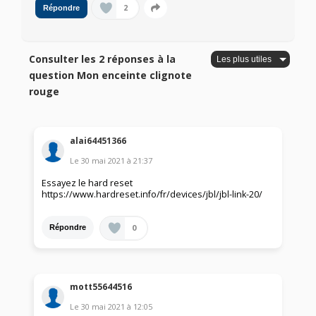
2
Répondre
Consulter les 2 réponses à la
question Mon enceinte clignote
rouge
alai64451366
Le
30 mai 2021
à
21:37
Essayez le hard reset
https://www.hardreset.info/fr/devices/jbl/jbl-link-20/
0
Répondre
mott55644516
Le
30 mai 2021
à
12:05