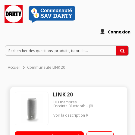
Connexion
Accueil
Communauté LINK 20
LINK 20
103
membres
Enceinte Bluetooth
JBL
Voir la description
Assistant Google intégré - Puissance 2 x 10 Watts Chromecast
intégré - Connexion WiFi et Bluetooth Autonomie jusqu'à 10