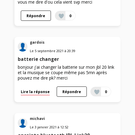
vous me dire d'ou cela vient svp merci
Répondre
0
gardois
Le
5 septembre 2021
à
20:39
batterie changer
bonjour j'ai changer la batterie sur mon jbl 20 link
et la musique se coupe même pas 5mn après
pouvez me dire pk? merci
Lire la réponse
Répondre
0
michavi
Le
3 janvier 2021
à
12:52