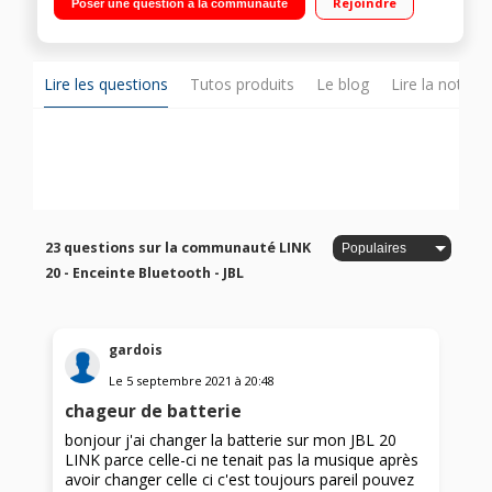
Rejoindre
Poser une question à la communauté
heures Résistante aux éclaboussures (norme IPX7)
Lire les questions
Tutos produits
Le blog
Lire la notice
23 questions sur la communauté LINK
20 - Enceinte Bluetooth - JBL
gardois
Le
5 septembre 2021
à
20:48
chageur de batterie
bonjour j'ai changer la batterie sur mon JBL 20
LINK parce celle-ci ne tenait pas la musique après
avoir changer celle ci c'est toujours pareil pouvez