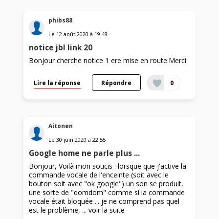
phibs88
Le
12 août 2020
à
19:48
notice jbl link 20
Bonjour cherche notice 1 ere mise en route.Merci
Lire la réponse
Répondre
0
Aitonen
Le
30 juin 2020
à
22:55
Google home ne parle plus ...
Bonjour, Voilà mon soucis : lorsque que j'active la
commande vocale de l'enceinte (soit avec le
bouton soit avec "ok google") un son se produit,
une sorte de "domdom" comme si la commande
vocale était bloquée ... je ne comprend pas quel
est le problème, ...
voir la suite