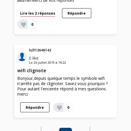
allumerMerci de vos réponses
Lire les 2 réponses
Répondre
0
lull13646142
0
like
Le
26 juillet 2019
à
14:22
wifi clignote
Bonjour,depuis quelque temps le symbole wifi
n'arrête pas de clignoter. Savez vous pourquoi ?
Pour autant l'enceinte répond à mes questions.
merci
Répondre
0