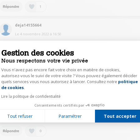
1
Répondre
deja14155664
Le
4 novembre 2022
à
16:50
Bonjour,
Non, la JBL Go 3 fonctionne uniquement en Bluetooth.
Gestion des cookies
il n'y a pas de possibilité de brancher une clé USB.
Nous respectons votre vie privée
Bien à vous
Vous n'avez pas encore fait votre choix en matière de cookies,
autorisez-vous le suivi de votre visite ? Vous pouvez également décider
0
Répondre
quels services vous nous autorisez à lancer. Consultez notre
politique
Axeptio consent
de cookies
.
Lire la politique de confidentialité
Auteur(e)
anne51226555
Consentements certifiés par
Le
3 novembre 2022
à
19:14
Tout refuser
Paramétrer
Tout accepter
Merci à tous pour vos réponses
0
Répondre