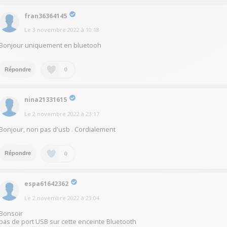
fran36364145
Le
3 novembre 2022
à
10:18
Bonjour uniquement en bluetooh
0
Répondre
nina21331615
Le
2 novembre 2022
à
23:17
Bonjour, non pas d'usb . Cordialement
0
Répondre
espa61642362
Le
2 novembre 2022
à
23:04
Bonsoir
pas de port USB sur cette enceinte Bluetooth