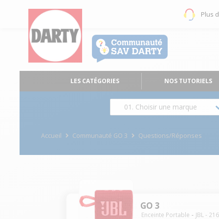
Plus 
LES CATÉGORIES
NOS TUTORIELS
01. Choisir une marque
Accueil
Communauté GO 3
Questions/Réponses
GO 3
Enceinte Portable
JBL
-
21