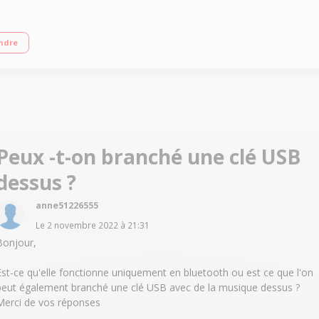
et à la poussière 5h d'autonomie Ultra-portable
ndre
Peux -t-on branché une clé USB
dessus ?
anne51226555
Le
2 novembre 2022
à
21:31
Bonjour,
Est-ce qu'elle fonctionne uniquement en bluetooth ou est ce que l'on
peut également branché une clé USB avec de la musique dessus ?
Merci de vos réponses