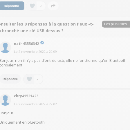
0
Répondre
nsulter les 8 réponses à la question Peux -t-
n branché une clé USB dessus ?
nath43556342
Le
2 novembre 2022
à
22:09
Bonjour, non il n'y a pas d'entrée usb, elle ne fonctionne qu'en Bluetooth
cordialement
2
Répondre
chry41521423
Le
2 novembre 2022
à
22:02
Bonjour
Uniquement en bluetooth