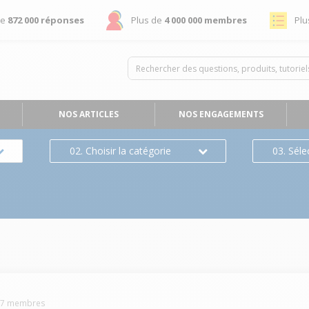
de
872 000 réponses
Plus de
4 000 000 membres
Plu
NOS ARTICLES
NOS ENGAGEMENTS
02. Choisir la catégorie
03. Séle
67
membres