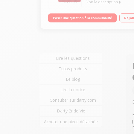
Voir la description
Enceinte sans fil bluetooth IP67 : Etanche à l'eau 
Rejoi
Poser une question à la communauté
Lire les questions
Tutos produits
Le blog
Lire la notice
Consulter sur darty.com
Darty 2nde Vie
Acheter une pièce détachée