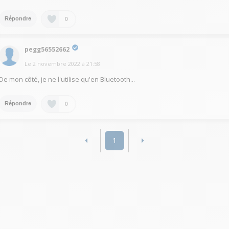
0
Répondre
pegg56552662
Le
2 novembre 2022
à
21:58
De mon côté, je ne l'utilise qu'en Bluetooth...
0
Répondre
1