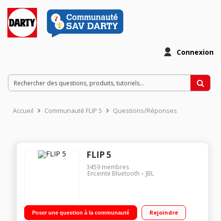
Connexion
Accueil
Communauté FLIP 5
Questions/Réponses
FLIP 5
3459
membres
Enceinte Bluetooth
JBL
Rejoindre
Poser une question à la communauté