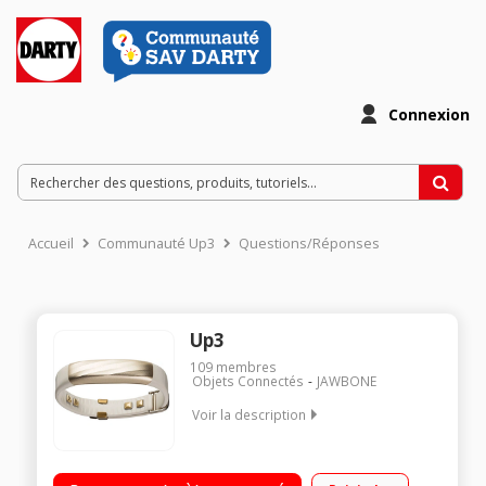
Connexion
Accueil
Communauté Up3
Questions/Réponses
Up3
109
membres
Objets Connectés
JAWBONE
Voir la description
Mesure de l'activité physique : pas, calories brûlées, sommeil,
rythme cardiaque Bluetooth 4.0 Témoins LED - Résistant à