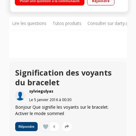
Rejoindre
Poser une question à la communauté
l'eau Compatible iOS et Android - Application gratuite
Lire les questions
Tutos produits
Consulter sur darty.com
Signification des voyants
du bracelet
sylviegulyas
Le
5 janvier 2016
à
00:30
Bonjour Que signifie les voyants sur le bracelet.
Activer le mode sommeil
0
Répondre