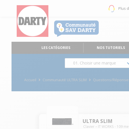
Plus 
LES CATÉGORIES
NOS TUTORIELS
01. Choisir une marque
Accueil
Communauté ULTRA SLIM
Questions/Réponse
ULTRA SLIM
Clavier
IT WORKS
-
109
me