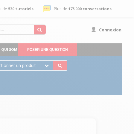
s de
530 tutoriels
Plus de
175 000 conversations
Connexion
QUI SOMMES-NOUS
POSER UNE QUESTION
ctionner un produit