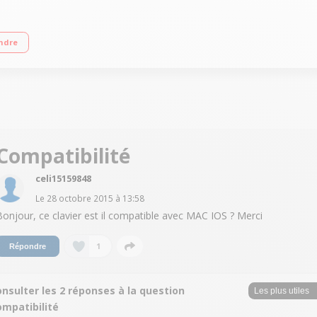
GHz Clavier AZERTY
ndre
Compatibilité
celi15159848
Le
28 octobre 2015
à
13:58
Bonjour, ce clavier est il compatible avec MAC IOS ? Merci
1
Répondre
nsulter les 2 réponses à la question
ompatibilité