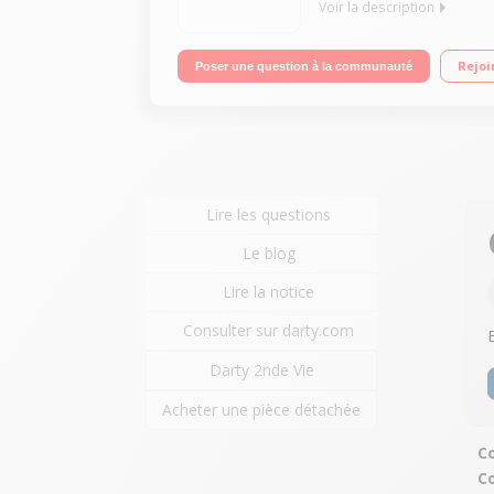
Voir la description
Clavier ultra fin sans fil Technologie sans fil 2,4 
Rejoi
Poser une question à la communauté
Lire les questions
Le blog
Lire la notice
Consulter sur darty.com
Darty 2nde Vie
Acheter une pièce détachée
Co
C