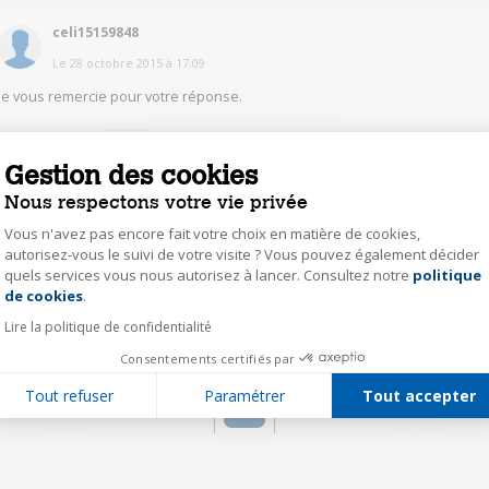
celi15159848
Le
28 octobre 2015
à
17:09
Je vous remercie pour votre réponse.
0
Répondre
Gestion des cookies
Nous respectons votre vie privée
PechmejaA7656
Vous n'avez pas encore fait votre choix en matière de cookies,
Le
28 octobre 2015
à
16:31
autorisez-vous le suivi de votre visite ? Vous pouvez également décider
quels services vous nous autorisez à lancer. Consultez notre
politique
Axeptio consent
Bonjour, pour ma part il a été installé sur un Mac Mini sans problème
de cookies
.
Lire la politique de confidentialité
0
Répondre
Consentements certifiés par
Tout refuser
Paramétrer
Tout accepter
1