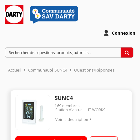
Connexion
Accueil
Communauté SUNC4
Questions/Réponses
SUNC4
169
membres
Station d'accueil
IT WORKS
Voir la description
Station météo couleur sans fil avec 1 sonde extérieure
Affichage des températures et du taux d'humidité intérieurs et