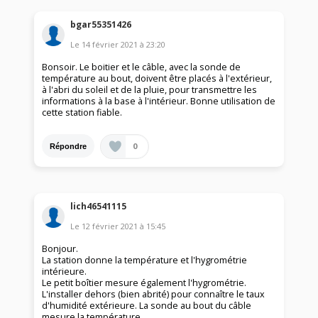
bgar55351426
Le
14 février 2021
à
23:20
Bonsoir. Le boitier et le câble, avec la sonde de
température au bout, doivent être placés à l'extérieur,
à l'abri du soleil et de la pluie, pour transmettre les
informations à la base à l'intérieur. Bonne utilisation de
cette station fiable.
0
Répondre
lich46541115
Le
12 février 2021
à
15:45
Bonjour.
La station donne la température et l'hygrométrie
intérieure.
Le petit boîtier mesure également l'hygrométrie.
L'installer dehors (bien abrité) pour connaître le taux
d'humidité extérieure. La sonde au bout du câble
mesure la température.