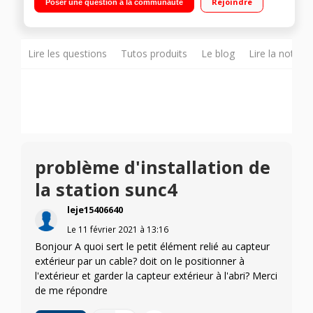
Rejoindre
Poser une question à la communauté
extérieurs Fonctions double alarme & calendrier Prévisions
sur 12 heures
Lire les questions
Tutos produits
Le blog
Lire la notice
problème d'installation de
la station sunc4
leje15406640
Le
11 février 2021
à
13:16
Bonjour A quoi sert le petit élément relié au capteur
extérieur par un cable? doit on le positionner à
l'extérieur et garder la capteur extérieur à l'abri? Merci
de me répondre