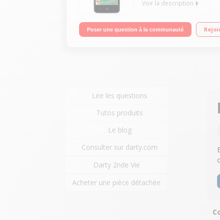
Voir la description
Mobile sous Android 4.4.2 - Kit Kat - 3G+ Ecran t
Rejoi
Poser une question à la communauté
Lire les questions
Tutos produits
Le blog
Consulter sur darty.com
Darty 2nde Vie
Acheter une pièce détachée
Co