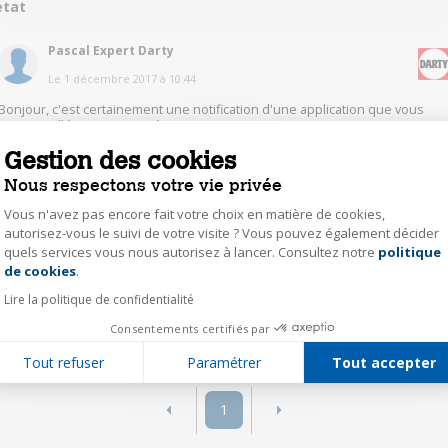
etat
Pascal Expert Darty
Le
1 décembre 2017
à
10:44
Bonjour, c'est certainement une notification d'une application que vous
avez installé. Bonne journée.
Gestion des cookies
0
Répondre
Nous respectons votre vie privée
Vous n'avez pas encore fait votre choix en matière de cookies,
fifine
autorisez-vous le suivi de votre visite ? Vous pouvez également décider
quels services vous nous autorisez à lancer. Consultez notre
politique
Axeptio consent
Le
1 décembre 2017
à
22:31
de cookies
.
je ne trouve pas
Lire la politique de confidentialité
Consentements certifiés par
0
Répondre
Tout refuser
Paramétrer
Tout accepter
1