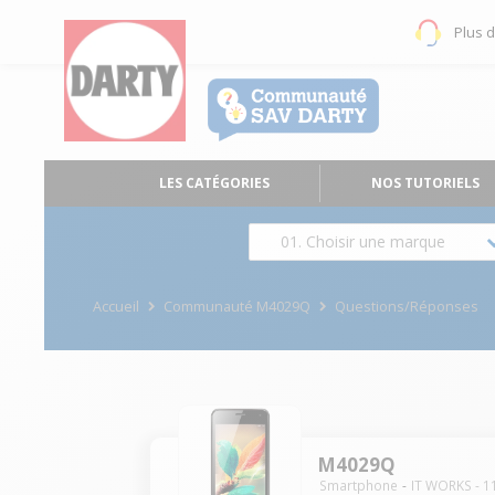
Plus 
LES CATÉGORIES
NOS TUTORIELS
01. Choisir une marque
Accueil
Communauté M4029Q
Questions/Réponses
M4029Q
Smartphone
IT WORKS
-
1