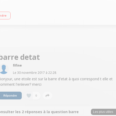
actile 10,1cm (4'') Processeur quadri-cour 1,3GHz - 4Go de mémoire Photo 2 még
ndre
barre detat
fifine
Le
30 novembre 2017
à
22:28
Bonjour, une etoile est sur la barre d'etat à quoi correspond t elle et
comment l'enlever? merci
0
Répondre
nsulter les 2 réponses à la question barre