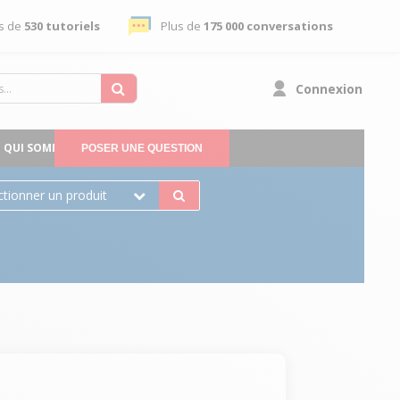
s de
530 tutoriels
Plus de
175 000 conversations
Connexion
QUI SOMMES-NOUS
POSER UNE QUESTION
ctionner un produit