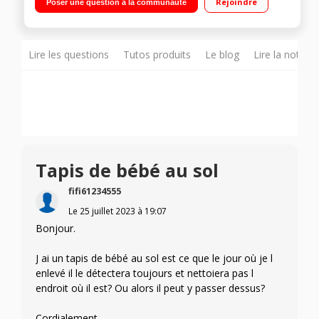
Rejoindre
Poser une question à la communauté
180 minutes Filtre supplémentaire inclus
Lire les questions
Tutos produits
Le blog
Lire la notice
Tapis de bébé au sol
fifi61234555
Le
25 juillet 2023
à
19:07
Bonjour.
J ai un tapis de bébé au sol est ce que le jour où je l
enlevé il le détectera toujours et nettoiera pas l
endroit où il est? Ou alors il peut y passer dessus?
Cordialement.