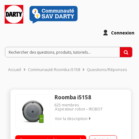
Connexion
Accueil
Communauté Roomba i5158
Questions/Réponses
Roomba i5158
625
membres
Aspirateur robot
IROBOT
Voir la description
Aspirateur robot de sols connecté Autonomie : jusqu'à 75
minutes - Surface couverte : 200 m² Temps de chargement :