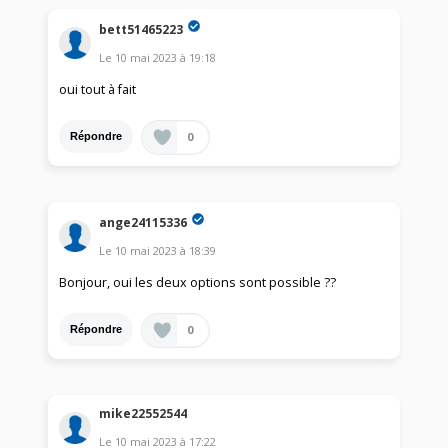
bett51465223
Le
10 mai 2023
à
19:18
oui tout à fait
0
Répondre
ange24115336
Le
10 mai 2023
à
18:39
Bonjour, oui les deux options sont possible ??
0
Répondre
mike22552544
Le
10 mai 2023
à
17:22