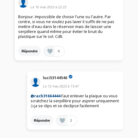
Le
10 mai 2023
à
22:23
Bonjour. Impossible de choisir l'une ou l'autre. Par
contre, si vous ne voulez pas laver il suffit de ne pas
mettre d'eau dans le réservoir mais de laisser une
serpillere quand même pour éviter le bruit du
plastique sur le sol. Cdlt.
0
Répondre
luci53144546
Le
12 mai 2023
à
15:47
@rach31664444
Faut enlever la plaque ou vous
scratchez la serpillère pour aspirer uniquement
:) ça se clips et se declipse facilement
2
Répondre