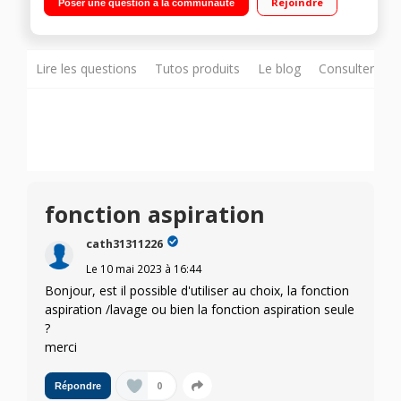
Rejoindre
Poser une question à la communauté
lingettes de nettoyage en microfibre
Lire les questions
Tutos produits
Le blog
Consulter sur
fonction aspiration
cath31311226
Le
10 mai 2023
à
16:44
Bonjour, est il possible d'utiliser au choix, la fonction
aspiration /lavage ou bien la fonction aspiration seule
?
merci
0
Répondre