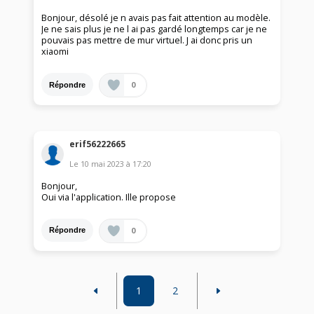
Bonjour, désolé je n avais pas fait attention au modèle.
Je ne sais plus je ne l ai pas gardé longtemps car je ne
pouvais pas mettre de mur virtuel. J ai donc pris un
xiaomi
0
Répondre
erif56222665
Le
10 mai 2023
à
17:20
Bonjour,
Oui via l'application. Ille propose
0
Répondre
1
2