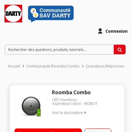
Connexion
Accueil
Communauté Roomba Combo
Questions/Réponses
Roomba Combo
1857
membres
Aspirateur robot
IROBOT
Voir la description
Aspirateur robot de sols Connecté Autonomie : jusqu'à 100
minutes Capacité du réservoir : 450 ml Inclus : 2 filtres - 2