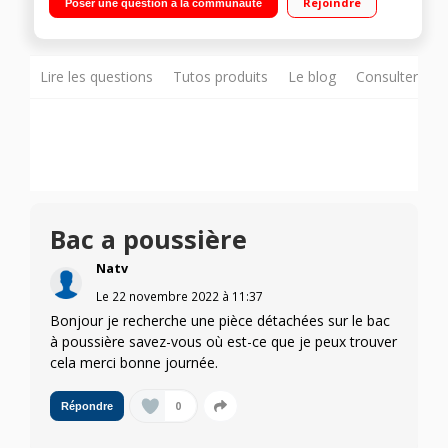
Rejoindre
Poser une question à la communauté
lingettes de nettoyage en microfibre
Lire les questions
Tutos produits
Le blog
Consulter sur
Bac a poussière
Natv
Le
22 novembre 2022
à
11:37
Bonjour je recherche une pièce détachées sur le bac
à poussière savez-vous où est-ce que je peux trouver
cela merci bonne journée.
0
Répondre