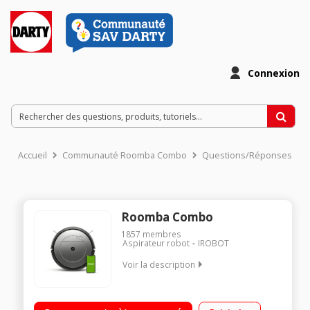
Connexion
Accueil
Communauté Roomba Combo
Questions/Réponses
Roomba Combo
1857
membres
Aspirateur robot
IROBOT
Voir la description
Aspirateur robot de sols Connecté Autonomie : jusqu'à 100
minutes Capacité du réservoir : 450 ml Inclus : 2 filtres - 2