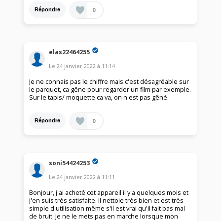
0
Répondre
elas22464255
Le
24 janvier 2022
à
11:14
Je ne connais pas le chiffre mais c'est désagréable sur
le parquet, ca gêne pour regarder un film par exemple.
Sur le tapis/ moquette ca va, on n'est pas gêné.
0
Répondre
soni54424253
Le
24 janvier 2022
à
11:11
Bonjour, j'ai acheté cet appareil il y a quelques mois et
j'en suis très satisfaite. Il nettoie très bien et est très
simple d'utilisation même s'il est vrai qu'il fait pas mal
de bruit. Je ne le mets pas en marche lorsque mon