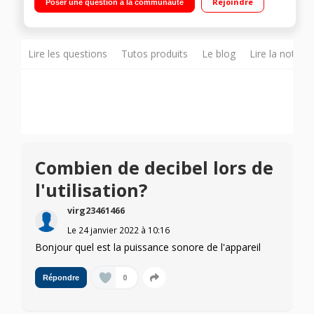
Rejoindre
Poser une question à la communauté
supplémentaires - 2 murs virtuels - 4 piles AA
Lire les questions
Tutos produits
Le blog
Lire la notice
Combien de decibel lors de
l'utilisation?
virg23461466
Le
24 janvier 2022
à
10:16
Bonjour quel est la puissance sonore de l'appareil
0
Répondre