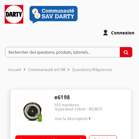
Connexion
Accueil
Communauté e6198
Questions/Réponses
e6198
555
membres
Aspirateur robot
IROBOT
Voir la description
Aspirateur robot de sols connecté Autonomie : jusqu'à 90
minutes Capacité du réservoir : 0,4 L Inclus : 3 filtres