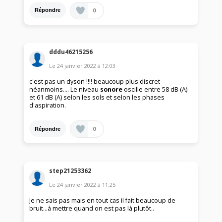
0
Répondre
dddu46215256
Le
24 janvier 2022
à
12:03
c'est pas un dyson !!!! beaucoup plus discret
néanmoins.... Le niveau
sonore
oscille entre 58 dB (A)
et 61 dB (A) selon les sols et selon les phases
d'aspiration.
0
Répondre
step21253362
Le
24 janvier 2022
à
11:25
Je ne sais pas mais en tout cas il fait beaucoup de
bruit...à mettre quand on est pas là plutôt..