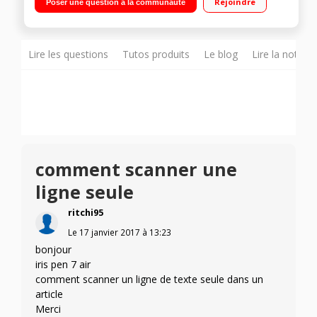
Rejoindre
Poser une question à la communauté
Synthèse vocale, traduction et reconnaissance des codes
barres Compatible PC, MAC, iOS et Android + prise en charge
de nombreuses applications
Lire les questions
Tutos produits
Le blog
Lire la notice
comment scanner une
ligne seule
ritchi95
Le
17 janvier 2017
à
13:23
bonjour
iris pen 7 air
comment scanner un ligne de texte seule dans un
article
Merci