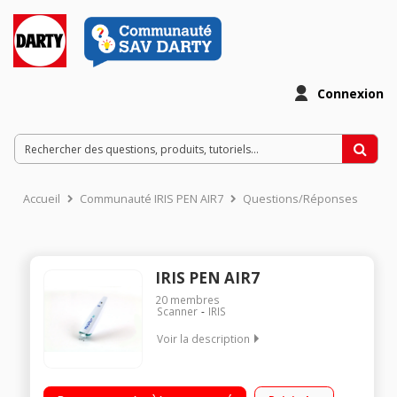
Connexion
Accueil
Communauté IRIS PEN AIR7
Questions/Réponses
IRIS PEN AIR7
20
membres
Scanner
IRIS
Voir la description
Stylo scanner bluetooth, s'utilise comme un surligneur
Reconnais les lettres et les chiffres des documents imprimés